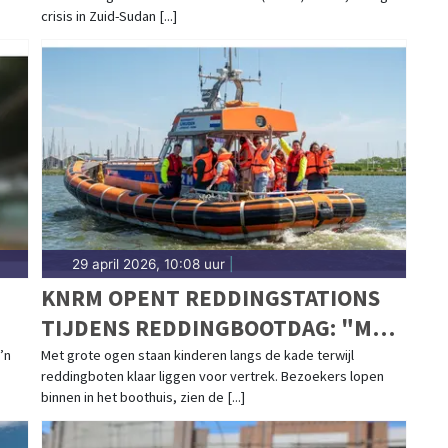
crisis in Zuid-Sudan [...]
29 april 2026, 10:08 uur
|
KNRM OPENT REDDINGSTATIONS
TIJDENS REDDINGBOOTDAG: "MET
DIE BOOT OVER DE GOLVEN, DAT
’n
Met grote ogen staan kinderen langs de kade terwijl
reddingboten klaar liggen voor vertrek. Bezoekers lopen
VERGEET JE NOOIT MEER"
binnen in het boothuis, zien de [...]