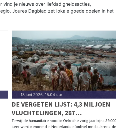
r vind je nieuws over liefdadigheidsacties,
 regio. Joures Dagblad zet lokale goede doelen in het
18 juni 2026, 15:04 uur
|
DE VERGETEN LIJST: 4,3 MILJOEN
VLUCHTELINGEN, 287
NIEUWSBERICHTEN
Terwijl de humanitaire nood in Oekraïne vorig jaar bijna 39.000
keer werd genoemd in Nederlandse (online) media, kreeg de