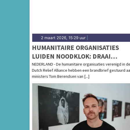
2 maart 2026, 15:29 uur
|
HUMANITAIRE ORGANISATIES
LUIDEN NOODKLOK: DRAAI
SLUITING AMBASSADE ZUID-
NEDERLAND - De humanitaire organisaties verenigd in d
Dutch Relief Alliance hebben een brandbrief gestuurd a
SOEDAN TERUG
ministers Tom Berendsen van [...]