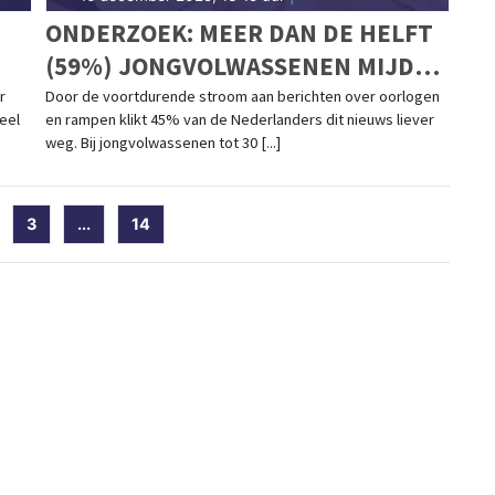
ONDERZOEK: MEER DAN DE HELFT
(59%) JONGVOLWASSENEN MIJDT
HET LIEFST OORLOGSNIEUWS
r
Door de voortdurende stroom aan berichten over oorlogen
deel
en rampen klikt 45% van de Nederlanders dit nieuws liever
weg. Bij jongvolwassenen tot 30 [...]
)
3
...
14