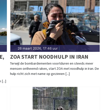
26 maart 2026, 17:46 uur
|
E,
ZOA START NOODHULP IN IRAN
Terwijl de bombardementen voortduren en steeds meer
mensen ontheemd raken, start ZOA met noodhulp in Iran. De
hulp richt zich met name op gezinnen [...]
...]