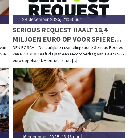
24 december 2025, 21:53 uur
|
SERIOUS REQUEST HAALT 18,4
MILJOEN EURO OP VOOR SPIEREN
M
VOOR SPIEREN
 van
DEN BOSCH – De jaarlijkse inzamelingsactie Serious Request
euwe
van NPO 3FM heeft dit jaar een recordbedrag van 18.423.566
euro opgehaald. Hiermee is het [...]
16 december 2025, 13:15 uur
|