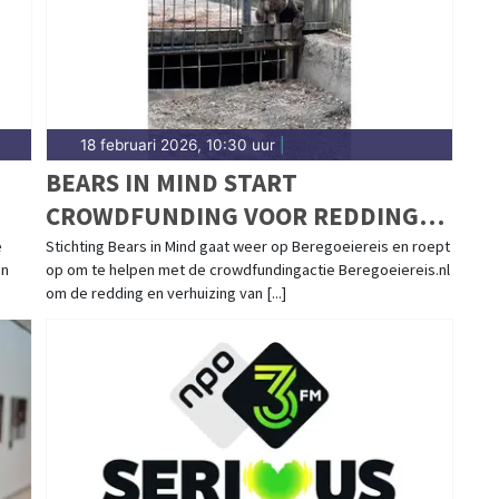
18 februari 2026, 10:30 uur
|
BEARS IN MIND START
CROWDFUNDING VOOR REDDING
BRUINE BEREN CINDY EN FELIPE
e
Stichting Bears in Mind gaat weer op Beregoeiereis en roept
an
op om te helpen met de crowdfundingactie Beregoeiereis.nl
UIT AZERBEIDZJAN
om de redding en verhuizing van [...]