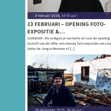
9 februari 2026, 14:13 uur
|
13 FEBRUARI – OPENING FOTO-
EXPOSITIE &
DOCUMENTAIREAVOND | MUSEU
ZAANDAM - We nodigen je van harte uit voor de opening
Gezicht van de stilte: een nieuwe foto-expositie van Li
OF HUMANITY
Siebe de Jong in Museum of [...]
19 december 2025, 16:30 uur
|