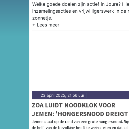
Welke goede doelen zijn actief in Joure? Hie
inzamelingsacties en vrijwilligerswerk in de
zonnetje.
23 april 2025, 21:56 uur
|
ZOA LUIDT NOODKLOK VOOR
JEMEN: 'HONGERSNOOD DREIGT
DOOR STOPPEN USAID'
Jemen staat op de rand van een grote hongersnood. Bij
de helft van de bevolking heeft te weinig eten en dat zal