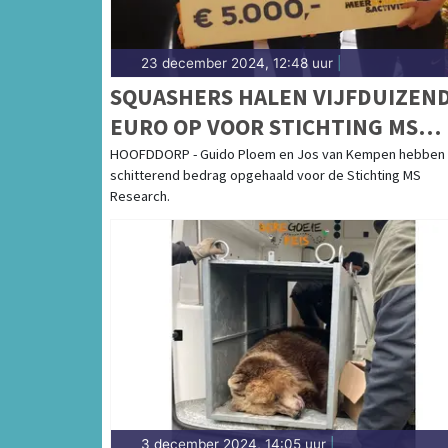
23 december 2024, 12:48 uur
|
SQUASHERS HALEN VIJFDUIZEN
EURO OP VOOR STICHTING MS
RESEARCH
HOOFDDORP - Guido Ploem en Jos van Kempen hebben
schitterend bedrag opgehaald voor de Stichting MS
Research.
3 december 2024, 14:05 uur
|