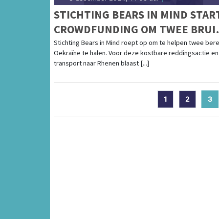
STICHTING BEARS IN MIND STAR
CROWDFUNDING OM TWEE BRUI
BEREN UIT OORLOGSGEBIED TE
Stichting Bears in Mind roept op om te helpen twee bere
Oekraïne te halen. Voor deze kostbare reddingsactie en
EVACUEREN
transport naar Rhenen blaast [...]
1
2
3
(