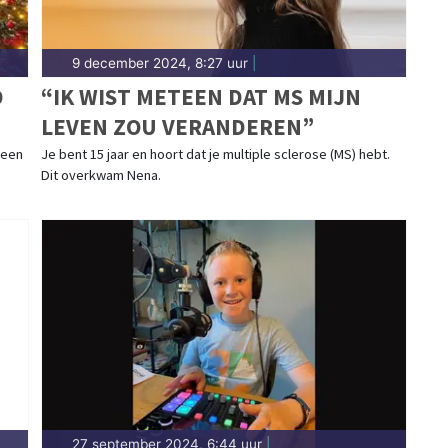
9 december 2024, 8:27 uur
|
D
“IK WIST METEEN DAT MS MIJN
LEVEN ZOU VERANDEREN”
 een
Je bent 15 jaar en hoort dat je multiple sclerose (MS) hebt.
Dit overkwam Nena.
27 september 2024, 6:44 uur
|