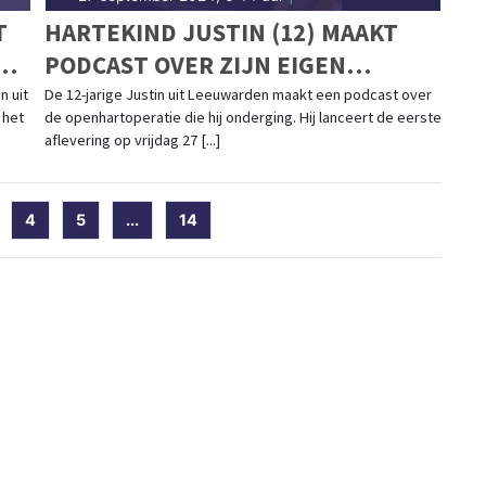
T
HARTEKIND JUSTIN (12) MAAKT
NE
PODCAST OVER ZIJN EIGEN
OPENHARTOPERATIE
n uit
De 12-jarige Justin uit Leeuwarden maakt een podcast over
 het
de openhartoperatie die hij onderging. Hij lanceert de eerste
aflevering op vrijdag 27 [...]
current)
4
5
...
14