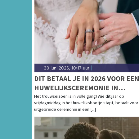
30 juni 2026, 10:17 uur
|
DIT BETAAL JE IN 2026 VOOR EE
HUWELIJKSCEREMONIE IN
FRIESLAND
Het trouwseizoen is in volle gang! Wie dit jaar op
vrijdagmiddag in het huwelijksbootje stapt, betaalt voor
uitgebreide ceremonie in een [...]