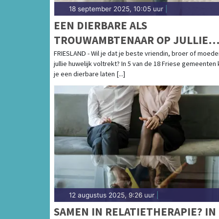
18 september 2025, 10:05 uur
|
EEN DIERBARE ALS
TROUWAMBTENAAR OP JULLIE
BRUILOFT? DIT KAN IN 5 VAN DE 
FRIESLAND - Wil je dat je beste vriendin, broer of moede
jullie huwelijk voltrekt? In 5 van de 18 Friese gemeenten
FRIESE GEMEENTEN
je een dierbare laten [...]
12 augustus 2025, 9:26 uur
|
SAMEN IN RELATIETHERAPIE? IN