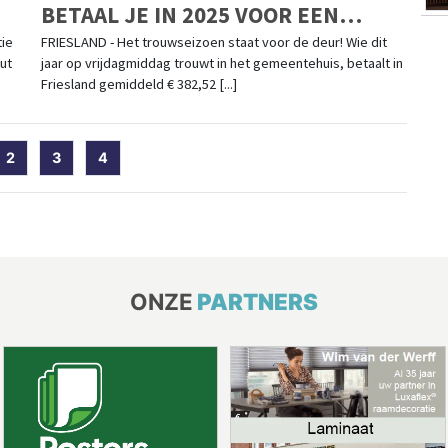
BETAAL JE IN 2025 VOOR EEN
HUWELIJKSCEREMONIE
tie
FRIESLAND - Het trouwseizoen staat voor de deur! Wie dit
ut
jaar op vrijdagmiddag trouwt in het gemeentehuis, betaalt in
Friesland gemiddeld € 382,52 [...]
rent)
2
3
4
ONZE
PARTNERS