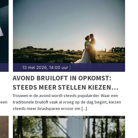
13 mei 2026, 14:00 uur
|
N
AVOND BRUILOFT IN OPKOMST:
STEEDS MEER STELLEN KIEZEN
VOOR EEN CEREMONIE BIJ
Trouwen in de avond wordt steeds populairder. Waar een
 een
traditionele bruiloft vaak al vroeg op de dag begint, kiezen
ZONSONDERGANG
steeds meer bruidsparen ervoor om [...]