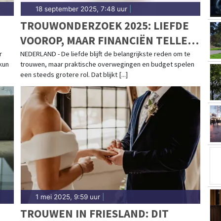
18 september 2025, 7:48 uur
|
TROUWONDERZOEK 2025: LIEFDE
VOOROP, MAAR FINANCIËN TELLEN
18
MEE
r
NEDERLAND - De liefde blijft de belangrijkste reden om te
 kun
trouwen, maar praktische overwegingen en budget spelen
een steeds grotere rol. Dat blijkt [...]
1 mei 2025, 9:59 uur
|
TROUWEN IN FRIESLAND: DIT