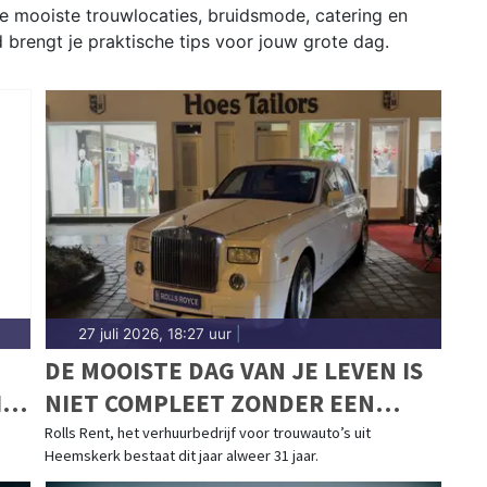
e mooiste trouwlocaties, bruidsmode, catering en
d brengt je praktische tips voor jouw grote dag.
27 juli 2026, 18:27 uur
|
DE MOOISTE DAG VAN JE LEVEN IS
IN
NIET COMPLEET ZONDER EEN
MOOIE TROUWAUTO
Rolls Rent, het verhuurbedrijf voor trouwauto’s uit
Heemskerk bestaat dit jaar alweer 31 jaar.