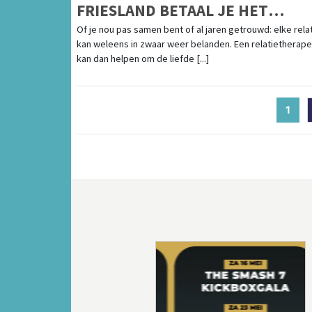
FRIESLAND BETAAL JE HET
LAAGSTE UURTARIEF
Of je nou pas samen bent of al jaren getrouwd: elke rela
kan weleens in zwaar weer belanden. Een relatietherape
kan dan helpen om de liefde [...]
1
(cur
Vorige