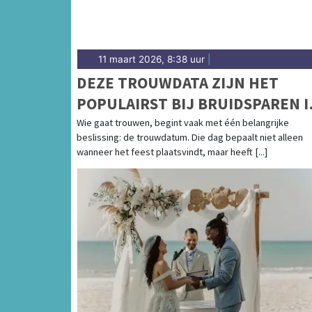
11 maart 2026, 8:38 uur
|
DEZE TROUWDATA ZIJN HET
POPULAIRST BIJ BRUIDSPAREN I
2026, 2027 EN 2028
Wie gaat trouwen, begint vaak met één belangrijke
beslissing: de trouwdatum. Die dag bepaalt niet alleen
wanneer het feest plaatsvindt, maar heeft [...]