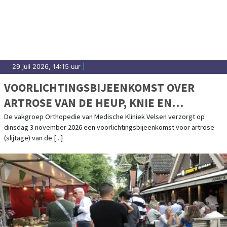
29 juli 2026, 14:15 uur
|
VOORLICHTINGSBIJEENKOMST OVER
ARTROSE VAN DE HEUP, KNIE EN
SCHOUDER IN MEDISCHE KLINIEK VELSEN
De vakgroep Orthopedie van Medische Kliniek Velsen verzorgt op
dinsdag 3 november 2026 een voorlichtingsbijeenkomst voor artrose
(slijtage) van de [...]