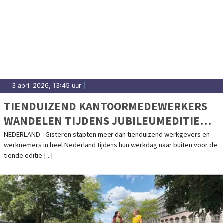
3 april 2026, 13:45 uur
|
TIENDUIZEND KANTOORMEDEWERKERS
WANDELEN TIJDENS JUBILEUMEDITIE
VAN WANDEL TIJDENS JE WERKDAG
NEDERLAND - Gisteren stapten meer dan tienduizend werkgevers en
werknemers in heel Nederland tijdens hun werkdag naar buiten voor de
tiende editie [...]