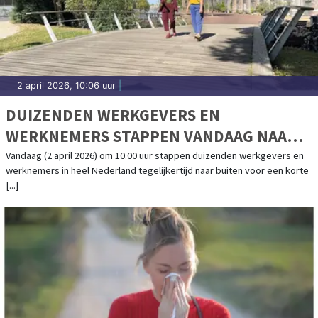
2 april 2026, 10:06 uur
|
DUIZENDEN WERKGEVERS EN
WERKNEMERS STAPPEN VANDAAG NAAR
BUITEN VOOR DE GROOTSTE
Vandaag (2 april 2026) om 10.00 uur stappen duizenden werkgevers en
werknemers in heel Nederland tegelijkertijd naar buiten voor een korte
WERKWANDELING IN NEDERLAND OOIT
[...]