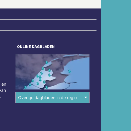
ONLINE DAGBLADEN
f en
van
.
Overige dagbladen in de regio