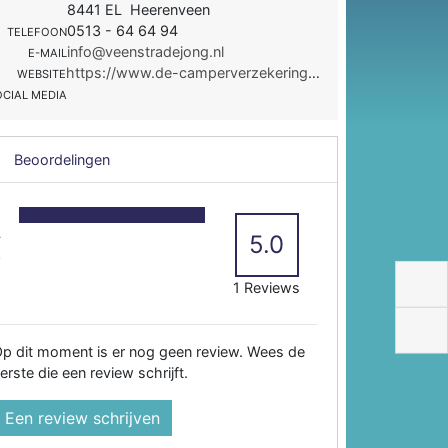
8441 EL Heerenveen
0513 - 64 64 94
TELEFOON
info@veenstradejong.nl
E-MAIL
https://www.de-camperverzekering.nl/
WEBSITE
OCIAL MEDIA
Beoordelingen
5
4
5.0
3
2
1 Reviews
p dit moment is er nog geen review. Wees de
erste die een review schrijft.
Een review schrijven