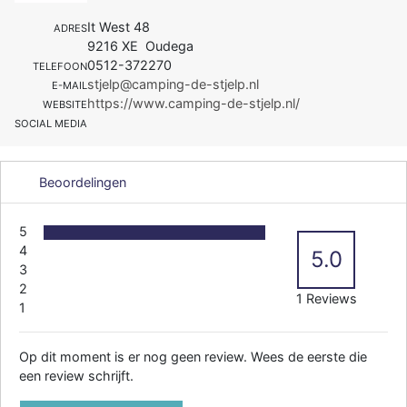
It West 48
ADRES
9216 XE Oudega
0512-372270
TELEFOON
stjelp@camping-de-stjelp.nl
E-MAIL
https://www.camping-de-stjelp.nl/
WEBSITE
SOCIAL MEDIA
Beoordelingen
5
4
5.0
3
2
1 Reviews
1
Op dit moment is er nog geen review. Wees de eerste die
een review schrijft.