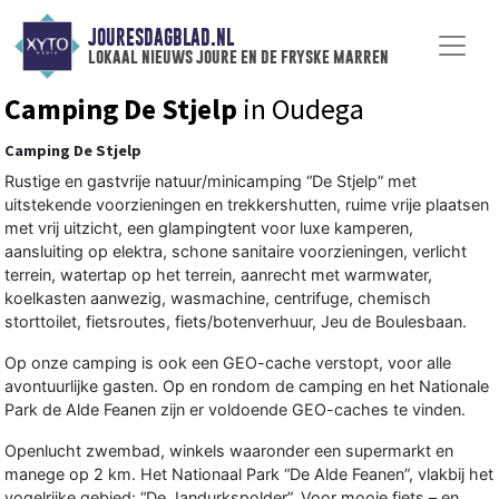
JOURESDAGBLAD.NL
lokaal nieuws joure en de fryske marren
Camping De Stjelp
in Oudega
Camping De Stjelp
Rustige en gastvrije natuur/minicamping “De Stjelp” met
uitstekende voorzieningen en trekkershutten, ruime vrije plaatsen
met vrij uitzicht, een glampingtent voor luxe kamperen,
aansluiting op elektra, schone sanitaire voorzieningen, verlicht
terrein, watertap op het terrein, aanrecht met warmwater,
koelkasten aanwezig, wasmachine, centrifuge, chemisch
storttoilet, fietsroutes, fiets/botenverhuur, Jeu de Boulesbaan.
Op onze camping is ook een GEO-cache verstopt, voor alle
avontuurlijke gasten. Op en rondom de camping en het Nationale
Park de Alde Feanen zijn er voldoende GEO-caches te vinden.
Openlucht zwembad, winkels waaronder een supermarkt en
manege op 2 km. Het Nationaal Park “De Alde Feanen”, vlakbij het
vogelrijke gebied: “De Jandurkspolder”. Voor mooie fiets – en