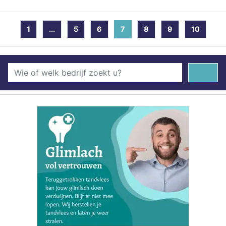
1
...
5
6
7
(current)
8
9
10