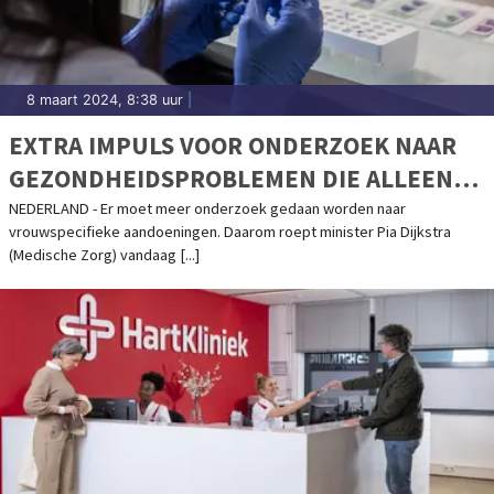
8 maart 2024, 8:38 uur
|
EXTRA IMPULS VOOR ONDERZOEK NAAR
GEZONDHEIDSPROBLEMEN DIE ALLEEN
VROUWEN HEBBEN
NEDERLAND - Er moet meer onderzoek gedaan worden naar
vrouwspecifieke aandoeningen. Daarom roept minister Pia Dijkstra
(Medische Zorg) vandaag [...]