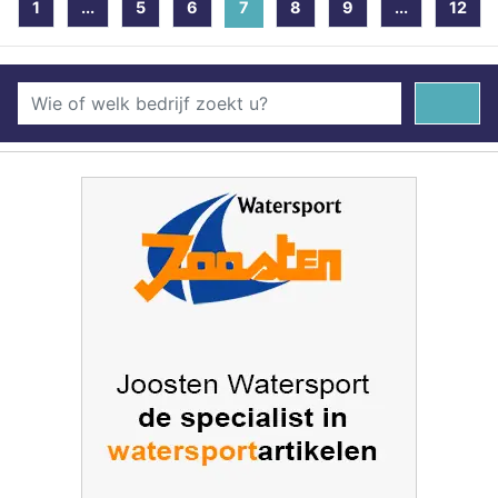
1
...
5
6
7
(current)
8
9
...
12