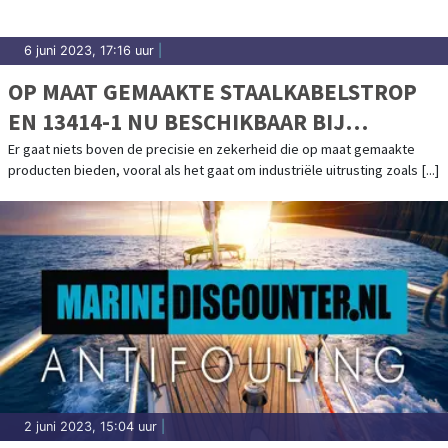
6 juni 2023, 17:16 uur
|
OP MAAT GEMAAKTE STAALKABELSTROP
EN 13414-1 NU BESCHIKBAAR BIJ
STAALKABELSTUNTER
Er gaat niets boven de precisie en zekerheid die op maat gemaakte
producten bieden, vooral als het gaat om industriële uitrusting zoals [...]
2 juni 2023, 15:04 uur
|