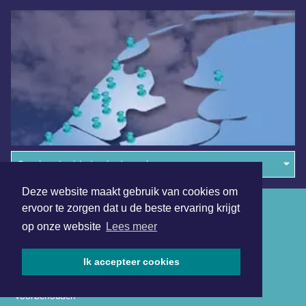
Overige dagbladen in de regio
Deze website maakt gebruik van cookies om
Algemene voorwaarden
ervoor te zorgen dat u de beste ervaring krijgt
op onze website
Lees meer
Disclaimer
Privacy Statement
Ik accepteer cookies
Copyright (c) 2026 | Jouresdagblad.nl - Alle rechten
voorbehouden