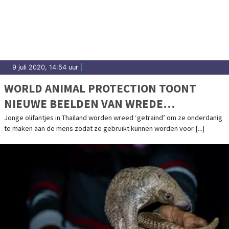
9 juli 2020, 14:54 uur
|
WORLD ANIMAL PROTECTION TOONT
NIEUWE BEELDEN VAN WREDE
OLIFANTENTRAINING
Jonge olifantjes in Thailand worden wreed ‘getraind’ om ze onderdanig
te maken aan de mens zodat ze gebruikt kunnen worden voor [...]