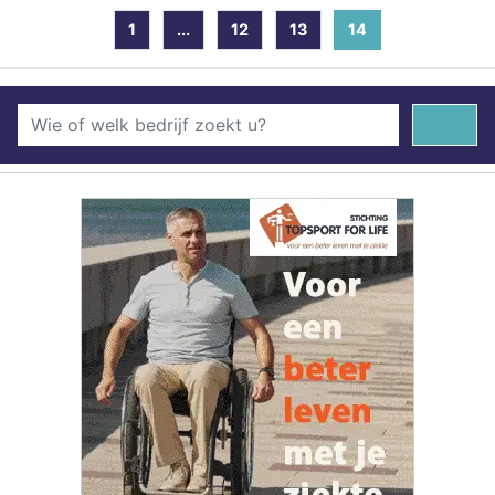
1
...
12
13
14
(current)