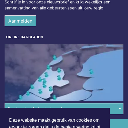
Schrijf je in voor onze nieuwsbrief en krijg wekelijks een
samenvatting van alle gebeurtenissen uit jouw regio.
Aanmelden
ONLINE DAGBLADEN
Overige dagbladen in de regio
Deze website maakt gebruik van cookies om
Algemene voorwaarden
ervoor te zorgen dat u de beste ervaring krijgt