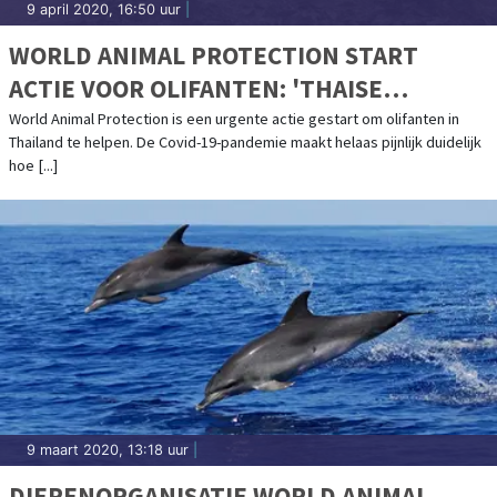
9 april 2020, 16:50 uur
|
WORLD ANIMAL PROTECTION START
ACTIE VOOR OLIFANTEN: 'THAISE
OLIFANTEN IN DE PROBLEMEN DOOR
World Animal Protection is een urgente actie gestart om olifanten in
Thailand te helpen. De Covid-19-pandemie maakt helaas pijnlijk duidelijk
CORONACRISIS'
hoe [...]
9 maart 2020, 13:18 uur
|
DIERENORGANISATIE WORLD ANIMAL