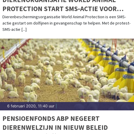
PROTECTION START SMS-ACTIE VOOR
DOLFIJNEN
Dierenbeschermingsorganisatie World Animal Protection is een SMS-
actie gestart om dolfijnen in gevangenschap te helpen. Met de protest-
SMS-actie [...]
6 februari 2020, 11:40 uur
|
PENSIOENFONDS ABP NEGEERT
DIERENWELZIJN IN NIEUW BELEID