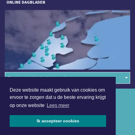
ONLINE DAGBLADEN
Overige dagbladen in de regio
Deze website maakt gebruik van cookies om
Algemene voorwaarden
ervoor te zorgen dat u de beste ervaring krijgt
op onze website
Lees meer
Disclaimer
Privacy Statement
Ik accepteer cookies
Copyright (c) 2026 | Jouresdagblad.nl - Alle rechten