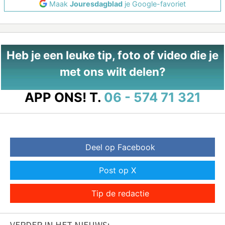
Maak
Jouresdagblad
je Google-favoriet
Heb je een leuke tip, foto of video die je
met ons wilt delen?
APP ONS!
T.
06 - 574 71 321
Deel op Facebook
Post op X
Tip de redactie
VERDER IN HET NIEUWS: