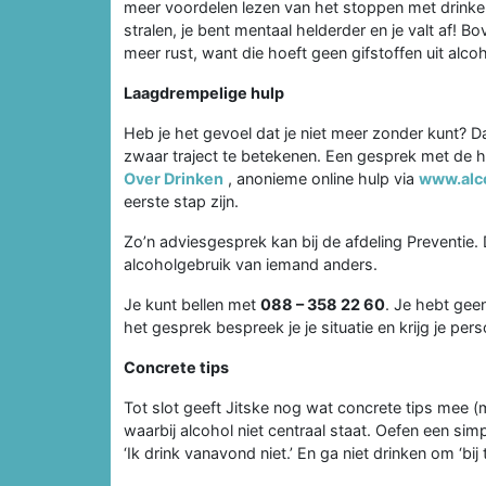
meer voordelen lezen van het stoppen met drinken. Z
stralen, je bent mentaal helderder en je valt af! Bo
meer rust, want die hoeft geen gifstoffen uit alcoh
Laagdrempelige hulp
Heb je het gevoel dat je niet meer zonder kunt? Da
zwaar traject te betekenen. Een gesprek met de hu
Over Drinken
, anonieme online hulp via
www.alco
eerste stap zijn.
Zo’n adviesgesprek kan bij de afdeling Preventie. 
alcoholgebruik van iemand anders.
Je kunt bellen met
088 – 358 22 60
. Je hebt gee
het gesprek bespreek je je situatie en krijg je pers
Concrete tips
Tot slot geeft Jitske nog wat concrete tips mee (m
waarbij alcohol niet centraal staat. Oefen een simp
‘Ik drink vanavond niet.’ En ga niet drinken om ‘bij 