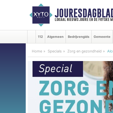
JOURESDAGBLA
lokaal nieuws joure en de fryske 
112
Algemeen
Bedrijvengids
Gemeente
Home
Specials
Zorg en gezondheid
Alc