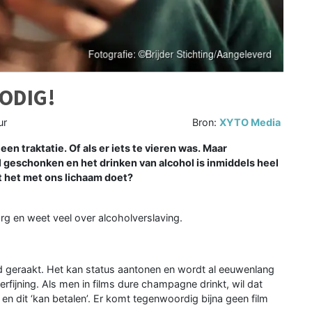
NODIG!
ur
Bron:
XYTO Media
en traktatie. Of als er iets te vieren was. Maar
 geschonken en het drinken van alcohol is inmiddels heel
t het met ons lichaam doet?
org en weet veel over alcoholverslaving.
rd geraakt. Het kan status aantonen en wordt al eeuwenlang
rfijning. Als men in films dure champagne drinkt, wil dat
n dit ‘kan betalen’. Er komt tegenwoordig bijna geen film