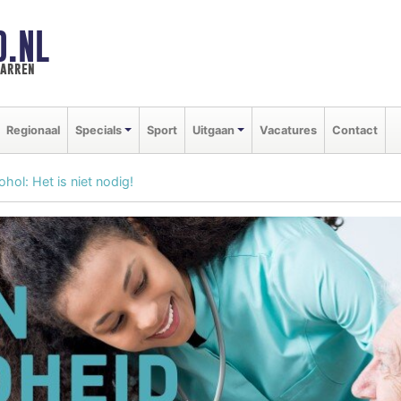
D.NL
marren
Regionaal
Specials
Sport
Uitgaan
Vacatures
Contact
ohol: Het is niet nodig!