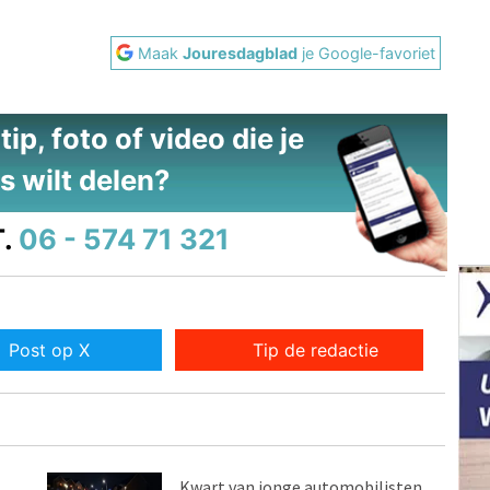
Maak
Jouresdagblad
je Google-favoriet
ip, foto of video die je
s wilt delen?
.
06 - 574 71 321
Post op X
Tip de redactie
Kwart van jonge automobilisten