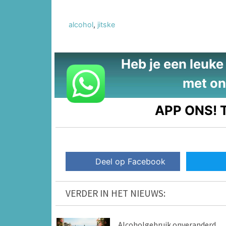
alcohol
,
jitske
Heb je een leuke t
met on
APP ONS!
T
Deel op Facebook
VERDER IN HET NIEUWS:
Alcoholgebruik onveranderd