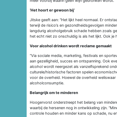
meer voorbij waarin geen wijn gedronken wordt.
‘Het hoort er gewoon bij’
Jitske geeft aan: “Het lijkt heel normaal. Er ontst
terwijl de risico’s en gezondheidsgevolgen minder 
langdurig alcoholgebruik schade hebben zoals ge
het echt niet zo onschuldig is als het lijkt. Ook je
Voor alcohol drinken wordt reclame gemaakt
“Via sociale media, marketing, festivals en spo
aan gezelligheid, succes en ontspanning. Ook even
alcohol wordt neergezet als vanzelfsprekend on
culturele/historische factoren spelen economisch
voor de overheid. Hoewel de overheid weliswaar inze
alcoholconsumptie.
Belangrijk om te minderen
Hoogervorst onderstreept het belang van minder
waarbij de hersenen nog in ontwikkeling zijn. “Mind
controle houden en minder kans op schade, nu en