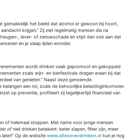
aat gemakkelijk het beeld dat alcohol er gewoon bij hoort,
aandacht krijgen.” Zij ziet regelmatig mensen die na
heugen-, lever- of zenuwschade en stipt dan ook aan dat
 hersenen en je slaap lijden eronder.
rtevenementen wordt drinken vaak gepromoot en gekoppeld
ementen zoals wijn- en bierfestivals dragen eraan bij dat
derdeel van genieten.” Naast deze genoemde
e belangen een rol, zoals de behoorlijke belastinginkomsten
t op preventie, profiteert zij tegelijkertijd financieel van
en of helemaal stoppen. Met name voor jonge mensen
er of niet drinken betekent: beter slapen, fitter zijn, meer
 later!” Op de website
www.allesoverdrinken.nl
kun je nog