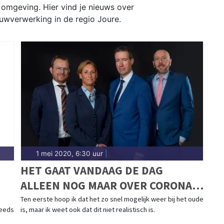
n omgeving. Hier vind je nieuws over
uwverwerking in de regio Joure.
1 mei 2020, 6:30 uur
|
HET GAAT VANDAAG DE DAG
ALLEEN NOG MAAR OVER CORONA
EN DE MAATREGELEN DIE HIER AAN
Ten eerste hoop ik dat het zo snel mogelijk weer bij het oude
reeds
is, maar ik weet ook dat dit niet realistisch is.
VASTZITTEN.