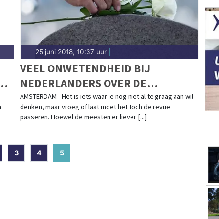
25 juni 2018, 10:37 uur
|
VEEL ONWETENDHEID BIJ
N
NEDERLANDERS OVER DE
UITVAARTWENSEN VAN HUN
AMSTERDAM - Het is iets waar je nog niet al te graag aan wil
n
denken, maar vroeg of laat moet het toch de revue
PARTNER EN VRIENDEN
passeren. Hoewel de meesten er liever [...]
3
4
5
(current)