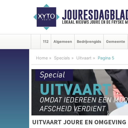
JOURESDAGBLA
lokaal nieuws joure en de fryske 
112
Algemeen
Bedrijvengids
Gemeente
Home
Specials
Uitvaart
Pagina 5
UITVAART JOURE EN OMGEVING