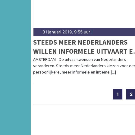
31 januari 2019, 9:55 uur
|
STEEDS MEER NEDERLANDERS
WILLEN INFORMELE UITVAART E
TOOST OP HET LEVEN
AMSTERDAM - De uitvaartwensen van Nederlanders
veranderen. Steeds meer Nederlanders kiezen voor ee
persoonlijkere, meer informele en intieme [...]
1
2