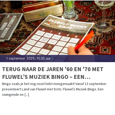
1 september 2025, 11:32 uur
|
TERUG NAAR DE JAREN '60 EN '70 MET
FLUWEL’S MUZIEK BINGO – EEN
NOSTALGISCH FEESTJE IN OMA’S
Bingo zoals je het nog nooit hebt meegemaakt! Vanaf 13 september
presenteert Land van Fluwel met trots: Fluwel’s Muziek Bingo. Een
HUISKAMER!
swingende en [...]