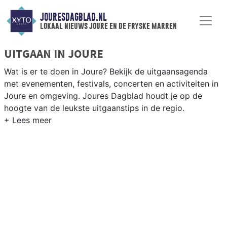
JOURESDAGBLAD.NL
lokaal nieuws joure en de fryske marren
UITGAAN IN JOURE
Wat is er te doen in Joure? Bekijk de uitgaansagenda
met evenementen, festivals, concerten en activiteiten in
Joure en omgeving. Joures Dagblad houdt je op de
hoogte van de leukste uitgaanstips in de regio.
EVENEMENTEN JOURE
Van markten en culturele evenementen tot
muziekfestivals en culinaire events - ontdek het
complete uitgaansaanbod op jouresdagblad.nl.