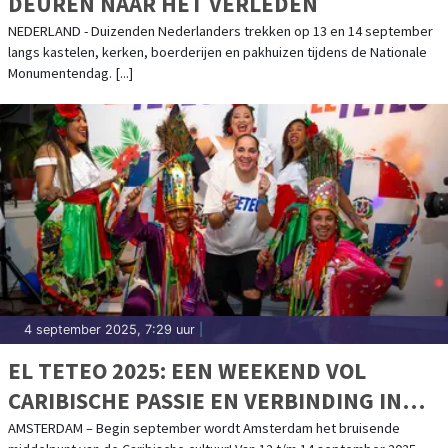
DEUREN NAAR HET VERLEDEN
NEDERLAND - Duizenden Nederlanders trekken op 13 en 14 september
langs kastelen, kerken, boerderijen en pakhuizen tijdens de Nationale
Monumentendag. [...]
4 september 2025, 7:29 uur
|
EL TETEO 2025: EEN WEEKEND VOL
CARIBISCHE PASSIE EN VERBINDING IN
AMSTERDAM – 12 T/M 14 SEPTEMBER
AMSTERDAM – Begin september wordt Amsterdam het bruisende