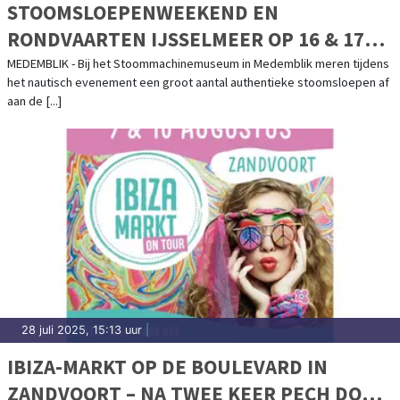
STOOMSLOEPENWEEKEND EN
RONDVAARTEN IJSSELMEER OP 16 & 17
AUGUSTUS
MEDEMBLIK - Bij het Stoommachinemuseum in Medemblik meren tijdens
het nautisch evenement een groot aantal authentieke stoomsloepen af
aan de [...]
28 juli 2025, 15:13 uur
|
IBIZA-MARKT OP DE BOULEVARD IN
ZANDVOORT – NA TWEE KEER PECH DOOR