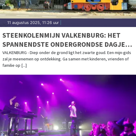
11 augustus 2025, 11:26 uur
|
STEENKOLENMIJN VALKENBURG: HET
SPANNENDSTE ONDERGRONDSE DAGJE
UIT IN VALKENBURG
VALKENBURG - Diep onder de grond ligt het zwarte goud. Een mijn-gids
zal je meenemen op ontdekking. Ga samen met kinderen, vrienden of
familie op [...]