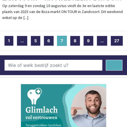
HET WEER GAAN WE VOOR EEN LAATSTE
Op zaterdag 9 en zondag 10 augustus vindt de 3e en laatste editie
plaats van 2025 van de Ibiza-markt ON TOUR in Zandvoort. Dit weekend
MOOI WEEKEND!
enkel op de [...]
1
...
5
6
7
(current)
8
9
...
27