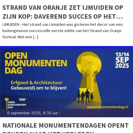
STRAND VAN ORANJE ZET IJMUIDEN OP
ZIJN KOP: DAVEREND SUCCES OP HET
STRAND SMAAKT NAAR MEER, EDITIE 2026
IJMUIDEN - Het strand van IJmuiden was gisteren het decor van een
buitengewoon succesvolle eerste editie van het Strand van Oranje
AANGEKONDIGD
festival. Met een [...]
6 september 2025, 6:33 uur
|
NATIONALE MONUMENTENDAGEN OPENT