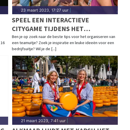
23 maart 2023, 17:27 uur
|
SPEEL EEN INTERACTIEVE
CITYGAME TIJDENS HET
PERSONEELSUITJE
Ben je op zoek naar de beste tips voor het organiseren van
 16
een teamuitje? Zoek je inspiratie en leuke ideeën voor een
bedrijfsuitje? Wil je de [...]
21 maart 2023, 7:41 uur
|