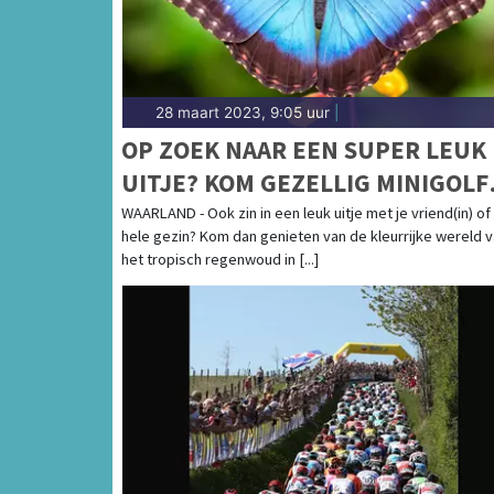
28 maart 2023, 9:05 uur
|
OP ZOEK NAAR EEN SUPER LEUK
UITJE? KOM GEZELLIG MINIGOLFEN
OF WANDEL TUSSEN DE MOOIST
WAARLAND - Ook zin in een leuk uitje met je vriend(in) of
hele gezin? Kom dan genieten van de kleurrijke wereld 
VLINDERS !
het tropisch regenwoud in [...]