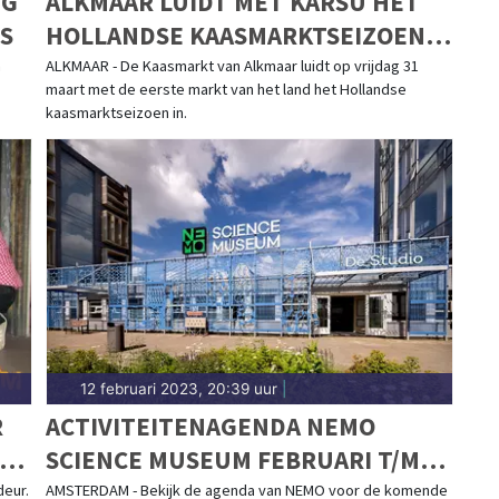
IG
ALKMAAR LUIDT MET KARSU HET
S
HOLLANDSE KAASMARKTSEIZOEN
IN
m
ALKMAAR - De Kaasmarkt van Alkmaar luidt op vrijdag 31
maart met de eerste markt van het land het Hollandse
kaasmarktseizoen in.
12 februari 2023, 20:39 uur
|
R
ACTIVITEITENAGENDA NEMO
KOP
SCIENCE MUSEUM FEBRUARI T/M
APRIL
eur.
AMSTERDAM - Bekijk de agenda van NEMO voor de komende