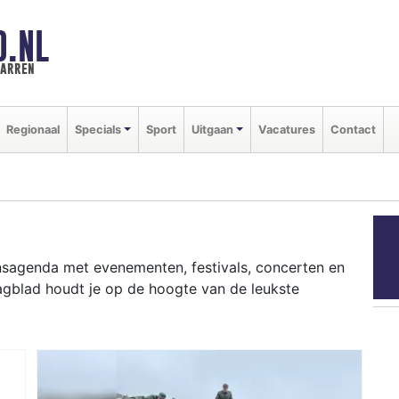
D.NL
marren
Regionaal
Specials
Sport
Uitgaan
Vacatures
Contact
ansagenda met evenementen, festivals, concerten en
agblad houdt je op de hoogte van de leukste
ziekfestivals en culinaire events - ontdek het