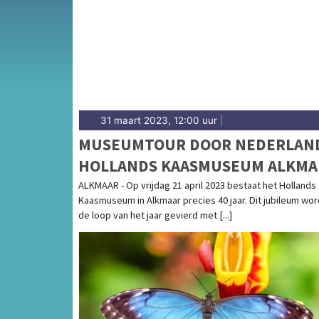
complete uitgaansaanbod op jouresdagblad.
31 maart 2023, 12:00 uur
|
MUSEUMTOUR DOOR NEDERLAN
HOLLANDS KAASMUSEUM ALKMA
VIERT 40-JARIG JUBILEUM
ALKMAAR - Op vrijdag 21 april 2023 bestaat het Hollands
Kaasmuseum in Alkmaar precies 40 jaar. Dit jubileum word
de loop van het jaar gevierd met [...]