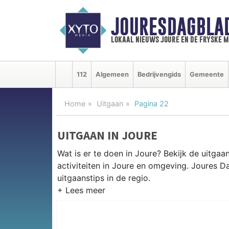
JOURESDAGBLA
lokaal nieuws joure en de fryske 
112
Algemeen
Bedrijvengids
Gemeente
Home
Uitgaan
Pagina 22
UITGAAN IN JOURE
Wat is er te doen in Joure? Bekijk de uitga
activiteiten in Joure en omgeving. Joures D
uitgaanstips in de regio.
EVENEMENTEN JOURE
Van markten en culturele evenementen tot mu