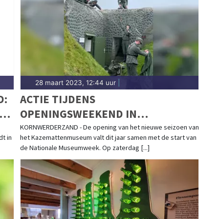
nl.
28 maart 2023, 12:44 uur
|
D:
ACTIE TIJDENS
AR
OPENINGSWEEKEND IN
KAZEMATTENMUSEUM
KORNWERDERZAND - De opening van het nieuwe seizoen van
t in
het Kazemattenmuseum valt dit jaar samen met de start van
de Nationale Museumweek. Op zaterdag [...]