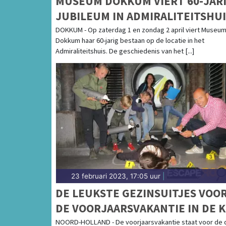
MUSEUM DOKKUM VIERT 60-JAR
JUBILEUM IN ADMIRALITEITSHUI
DOKKUM - Op zaterdag 1 en zondag 2 april viert Museu
Dokkum haar 60-jarig bestaan op de locatie in het
Admiraliteitshuis. De geschiedenis van het [...]
23 februari 2023, 17:05 uur
|
DE LEUKSTE GEZINSUITJES VOO
DE VOORJAARSVAKANTIE IN DE 
VAN NOORD-HOLLAND
NOORD-HOLLAND - De voorjaarsvakantie staat voor de d