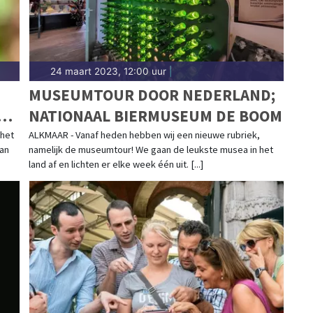
24 maart 2023, 12:00 uur
|
MUSEUMTOUR DOOR NEDERLAND;
NATIONAAL BIERMUSEUM DE BOOM
E
 het
ALKMAAR - Vanaf heden hebben wij een nieuwe rubriek,
van
namelijk de museumtour! We gaan de leukste musea in het
land af en lichten er elke week één uit. [...]