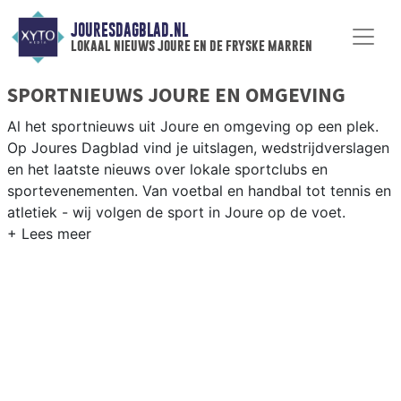
JOURESDAGBLAD.NL
lokaal nieuws joure en de fryske marren
SPORTNIEUWS JOURE EN OMGEVING
Al het sportnieuws uit Joure en omgeving op een plek.
Op Joures Dagblad vind je uitslagen, wedstrijdverslagen
en het laatste nieuws over lokale sportclubs en
sportevenementen. Van voetbal en handbal tot tennis en
atletiek - wij volgen de sport in Joure op de voet.
LOKALE SPORT JOURE
Van VV Joure en SC Lemmer tot zeilen op de Friese
meren en schaatsen in de winter — sport in Joure is
nauw verweven met het Friese water en landschap. Blijf
op de hoogte van alle sportieve uitslagen en prestaties
in Joure.