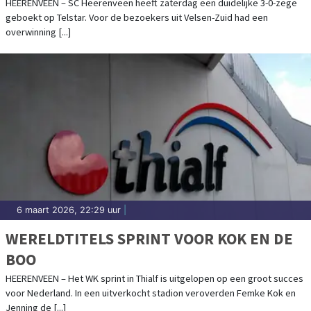
HEERENVEEN – SC Heerenveen heeft zaterdag een duidelijke 3-0-zege
geboekt op Telstar. Voor de bezoekers uit Velsen-Zuid had een
overwinning [...]
6 maart 2026, 22:29 uur
|
WERELDTITELS SPRINT VOOR KOK EN DE
BOO
HEERENVEEN – Het WK sprint in Thialf is uitgelopen op een groot succes
voor Nederland. In een uitverkocht stadion veroverden Femke Kok en
Jenning de [...]