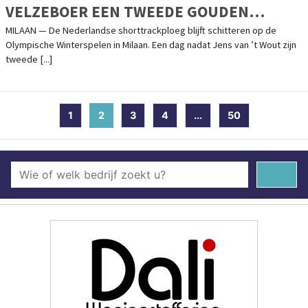
VELZEBOER EEN TWEEDE GOUDEN
MEDAILLE
MILAAN — De Nederlandse shorttrackploeg blijft schitteren op de
Olympische Winterspelen in Milaan. Een dag nadat Jens van ’t Wout zijn
tweede [...]
1
2
(current)
3
4
...
50