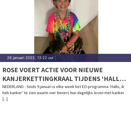
26 januari 2022, 13:22 uur
|
ROSE VOERT ACTIE VOOR NIEUWE
KANJERKETTINGKRAAL TIJDENS ‘HALLO,
IK HEB KANKER’
NEDERLAND - Sinds 9 januari is elke week het EO-programma ‘Hallo, ik
heb kanker’ te zien waarin vier tieners hun dagelijks leven met kanker
[...]