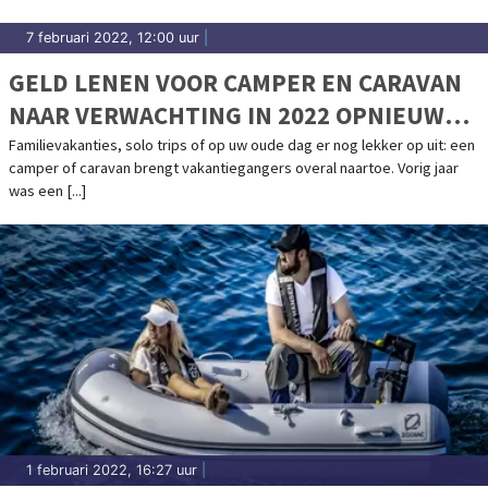
7 februari 2022, 12:00 uur
|
GELD LENEN VOOR CAMPER EN CARAVAN
NAAR VERWACHTING IN 2022 OPNIEUW
POPULAIR
Familievakanties, solo trips of op uw oude dag er nog lekker op uit: een
camper of caravan brengt vakantiegangers overal naartoe. Vorig jaar
was een [...]
1 februari 2022, 16:27 uur
|