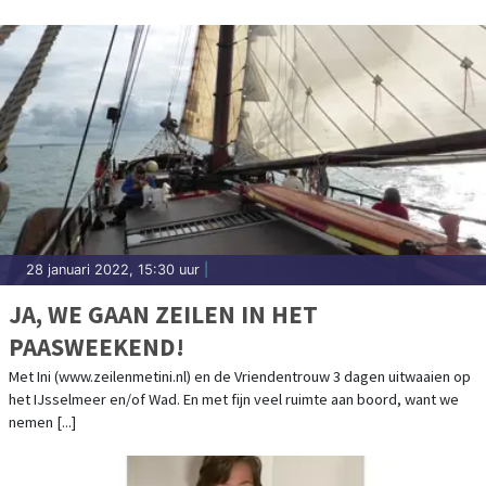
28 januari 2022, 15:30 uur
|
JA, WE GAAN ZEILEN IN HET
PAASWEEKEND!
Met Ini (www.zeilenmetini.nl) en de Vriendentrouw 3 dagen uitwaaien op
het IJsselmeer en/of Wad. En met fijn veel ruimte aan boord, want we
nemen [...]