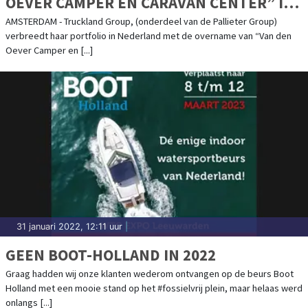
OEVER CAMPER EN CARAVAN CENTER” IN
HERPEN OVER.
AMSTERDAM - Truckland Group, (onderdeel van de Pallieter Group)
verbreedt haar portfolio in Nederland met de overname van “Van den
Oever Camper en [...]
31 januari 2022, 12:11 uur
|
GEEN BOOT-HOLLAND IN 2022
Graag hadden wij onze klanten wederom ontvangen op de beurs Boot
Holland met een mooie stand op het #fossielvrij plein, maar helaas werd
onlangs [...]