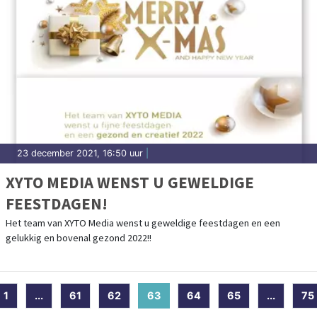
23 december 2021, 16:50 uur
|
XYTO MEDIA WENST U GEWELDIGE
FEESTDAGEN!
Het team van XYTO Media wenst u geweldige feestdagen en een
gelukkig en bovenal gezond 2022!!
1
...
61
62
63
(current)
64
65
...
75