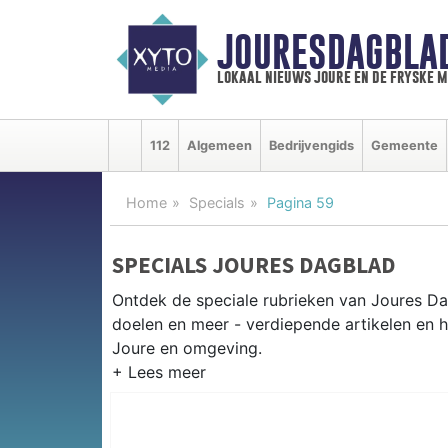
JOURESDAGBLA
lokaal nieuws joure en de fryske 
112
Algemeen
Bedrijvengids
Gemeente
Home
Specials
Pagina 59
SPECIALS JOURES DAGBLAD
Ontdek de speciale rubrieken van Joures D
doelen en meer - verdiepende artikelen en h
Joure en omgeving.