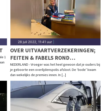
28 juli 2022, 11:41 uur
|
T
OVER UITVAARTVERZEKERINGEN;
FEITEN & FABELS ROND
le 1
aan
KEUZEVRIJHEID
NEDERLAND - Vroeger was het heel gewoon dat je ouders bij
je geboorte een overlijdenspolis afsloot. De ‘bode’ kwam
dan wekelijks de premies innen. In [...]