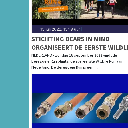
13 juli 2022, 13:19 uur
|
STICHTING BEARS IN MIND
ORGANISEERT DE EERSTE WILDL
RUN VAN NEDERLAND
NEDERLAND - Zondag 18 september 2022 vindt de
Beregoeie Run plaats, de allereerste Wildlife Run van
Nederland. De Beregoeie Run is een [...]