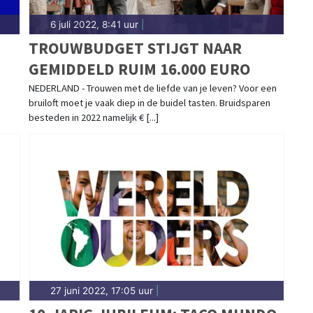
6 juli 2022, 8:41 uur
|
TROUWBUDGET STIJGT NAAR
GEMIDDELD RUIM 16.000 EURO
NEDERLAND - Trouwen met de liefde van je leven? Voor een
n
bruiloft moet je vaak diep in de buidel tasten. Bruidsparen
besteden in 2022 namelijk € [...]
27 juni 2022, 17:05 uur
|