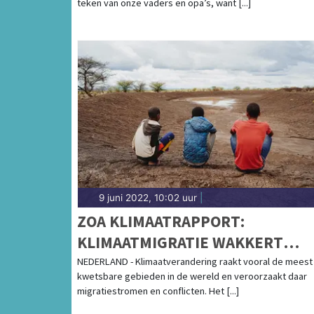
teken van onze vaders en opa’s, want [...]
9 juni 2022, 10:02 uur
|
ZOA KLIMAATRAPPORT:
KLIMAATMIGRATIE WAKKERT
NIEUWE CONFLICTEN AAN “MAA
NEDERLAND - Klimaatverandering raakt vooral de meest
kwetsbare gebieden in de wereld en veroorzaakt daar
MENSEN KLIMAATWEERBAAR OM
migratiestromen en conflicten. Het [...]
SPIRAAL TE DOORBREKEN”