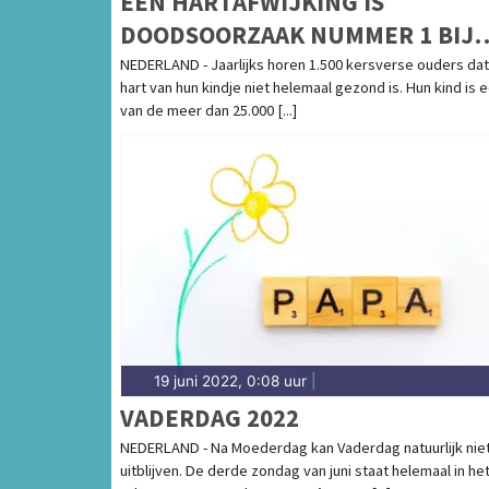
EEN HARTAFWIJKING IS
DOODSOORZAAK NUMMER 1 BIJ
KINDEREN ONDER DE 15 JAAR.
NEDERLAND - Jaarlijks horen 1.500 kersverse ouders dat
hart van hun kindje niet helemaal gezond is. Hun kind is 
STRIJD MEE TIJDENS DE
van de meer dan 25.000 [...]
LANDELIJKE COLLECTEWEEK VA
STICHTING HARTEKIND!
19 juni 2022, 0:08 uur
|
VADERDAG 2022
NEDERLAND - Na Moederdag kan Vaderdag natuurlijk nie
uitblijven. De derde zondag van juni staat helemaal in he