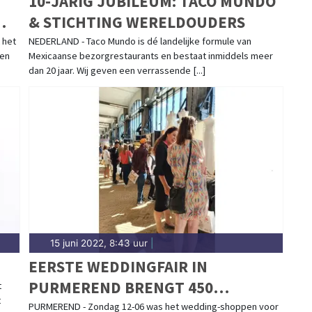
10-JARIG JUBILEUM: TACO MUNDO
& STICHTING WERELDOUDERS
 het
NEDERLAND - Taco Mundo is dé landelijke formule van
een
Mexicaanse bezorgrestaurants en bestaat inmiddels meer
dan 20 jaar. Wij geven een verrassende [...]
N
15 juni 2022, 8:43 uur
|
EERSTE WEDDINGFAIR IN
PURMEREND BRENGT 450
t
t
BEZOEKERS NAAR DE MARKTHAL
PURMEREND - Zondag 12-06 was het wedding-shoppen voor