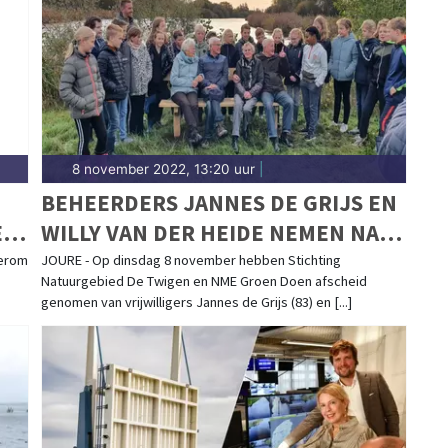
8 november 2022, 13:20 uur
|
BEHEERDERS JANNES DE GRIJS EN
E
WILLY VAN DER HEIDE NEMEN NA
MEER DAN 25 JAAR AFSCHEID VAN
derom
JOURE - Op dinsdag 8 november hebben Stichting
Natuurgebied De Twigen en NME Groen Doen afscheid
NATUURGEBIED DE TWIGEN
genomen van vrijwilligers Jannes de Grijs (83) en [...]