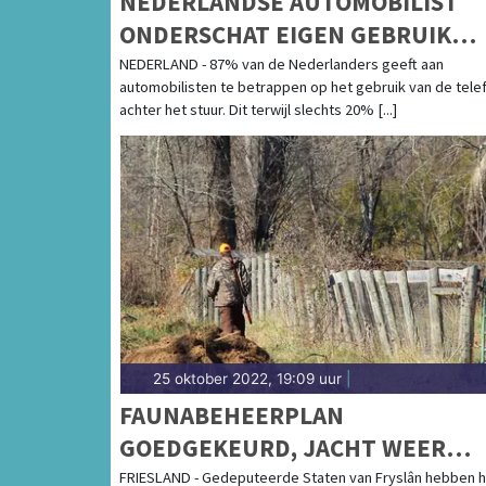
NEDERLANDSE AUTOMOBILIST
ONDERSCHAT EIGEN GEBRUIK
TELEFOON ACHTER HET STUUR
NEDERLAND - 87% van de Nederlanders geeft aan
automobilisten te betrappen op het gebruik van de tele
achter het stuur. Dit terwijl slechts 20% [...]
25 oktober 2022, 19:09 uur
|
FAUNABEHEERPLAN
GOEDGEKEURD, JACHT WEER
MOGELIJK
FRIESLAND - Gedeputeerde Staten van Fryslân hebben h