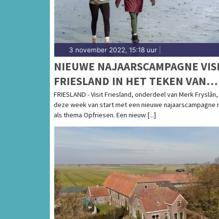
3 november 2022, 15:18 uur
|
NIEUWE NAJAARSCAMPAGNE VIS
FRIESLAND IN HET TEKEN VAN
OPFRIESEN
FRIESLAND - Visit Friesland, onderdeel van Merk Fryslân,
deze week van start met een nieuwe najaarscampagne
als thema Opfriesen. Een nieuw [...]