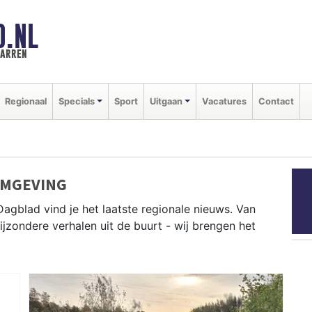
D.NL
marren
Regionaal
Specials
Sport
Uitgaan
Vacatures
Contact
OMGEVING
Dagblad vind je het laatste regionale nieuws. Van
bijzondere verhalen uit de buurt - wij brengen het
 Lemmer, Sneek, Heerenveen en andere gemeenten in