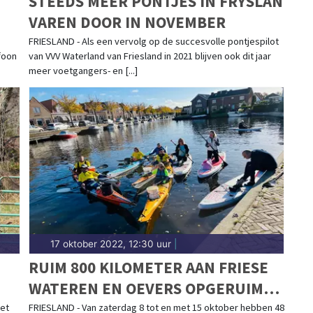
STEEDS MEER PONTJES IN FRYSLÂN
VAREN DOOR IN NOVEMBER
FRIESLAND - Als een vervolg op de succesvolle pontjespilot
foon
van VVV Waterland van Friesland in 2021 blijven ook dit jaar
meer voetgangers- en [...]
17 oktober 2022, 12:30 uur
|
RUIM 800 KILOMETER AAN FRIESE
WATEREN EN OEVERS OPGERUIMD
TIJDENS SKJIN WETTER
et
FRIESLAND - Van zaterdag 8 tot en met 15 oktober hebben 48