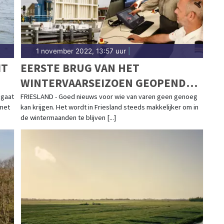
1 november 2022, 13:57 uur
|
IT
EERSTE BRUG VAN HET
WINTERVAARSEIZOEN GEOPEND
DOOR GEDEPUTEERDE AVINE
 gaat
FRIESLAND - Goed nieuws voor wie van varen geen genoeg
 met
kan krijgen. Het wordt in Friesland steeds makkelijker om in
FOKKENS-KELDER
de wintermaanden te blijven [...]