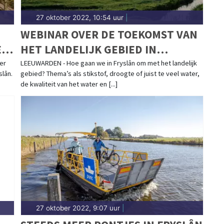
27 oktober 2022, 10:54 uur
|
WEBINAR OVER DE TOEKOMST VAN
EN
HET LANDELIJK GEBIED IN
FRYSLÂN
er
LEEUWARDEN - Hoe gaan we in Fryslân om met het landelijk
slân.
gebied? Thema’s als stikstof, droogte of juist te veel water,
de kwaliteit van het water en [...]
27 oktober 2022, 9:07 uur
|