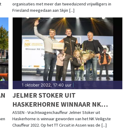
t
organisaties met meer dan tweeduizend vrijwilligers in
Friesland meegedaan aan Skjin [...]
1 oktober 2022, 17:40 uur
|
AN
JELMER STOKER UIT
HASKERHORNE WINNAAR NK
VEILIGSTE CHAUFFEUR 2022
ASSEN - Vrachtwagenchauffeur Jelmer Stoker uit
men
Haskerhorne is winnaar geworden van het NK Veiligste
Chauffeur 2022. Op het TT Circuit in Assen was de [...]