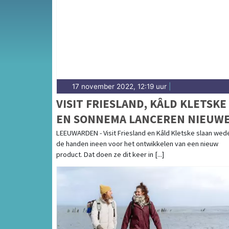
Midden- en Zuidwest-Friesland.
17 november 2022, 12:19 uur
|
VISIT FRIESLAND, KÂLD KLETSKE
EN SONNEMA LANCEREN NIEUW
SMAAKSENSATIE
LEEUWARDEN - Visit Friesland en Kâld Kletske slaan we
de handen ineen voor het ontwikkelen van een nieuw
product. Dat doen ze dit keer in [...]