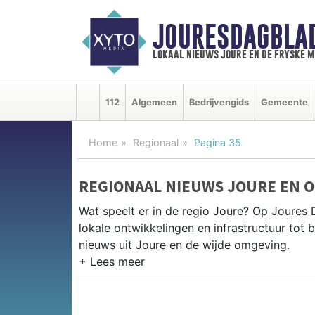
JOURESDAGBLA
lokaal nieuws joure en de fryske 
112
Algemeen
Bedrijvengids
Gemeente
Home
Regionaal
Pagina 35
REGIONAAL NIEUWS JOURE EN 
Wat speelt er in de regio Joure? Op Joures 
lokale ontwikkelingen en infrastructuur tot 
nieuws uit Joure en de wijde omgeving.
REGIONIEUWS JOURE
Naast Joure volgen wij ook het nieuws uit