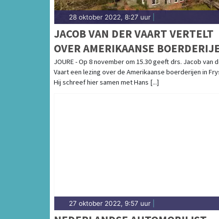
28 oktober 2022, 8:27 uur
|
JACOB VAN DER VAART VERTELT
OVER AMERIKAANSE BOERDERIJ
IN FRYSLÂN
JOURE - Op 8 november om 15.30 geeft drs. Jacob van d
Vaart een lezing over de Amerikaanse boerderijen in Fry
Hij schreef hier samen met Hans [...]
27 oktober 2022, 9:57 uur
|