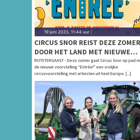
19 juni 2023, 11:44 uur
|
CIRCUS SNOR REIST DEZE ZOME
DOOR HET LAND MET NIEUWE
SHOW ENTRÉE!
ROTSTERGAAST - Deze zomer gaat Circus Snor op pad m
de nieuwe voorstelling “Entrée!” een vrolijke
circusvoorstelling met artiesten uit heel Europa. [...]