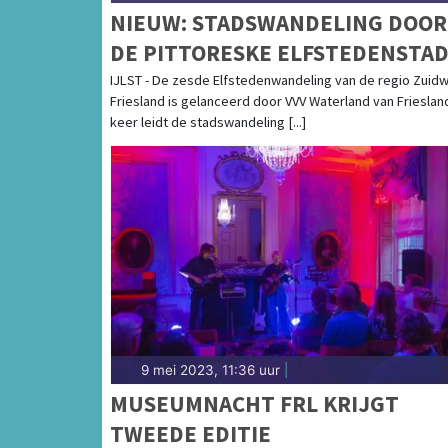
NIEUW: STADSWANDELING DOOR
DE PITTORESKE ELFSTEDENSTA
IJLST
IJLST - De zesde Elfstedenwandeling van de regio Zuid
Friesland is gelanceerd door VVV Waterland van Friesland
keer leidt de stadswandeling [...]
9 mei 2023, 11:36 uur
|
MUSEUMNACHT FRL KRIJGT
TWEEDE EDITIE