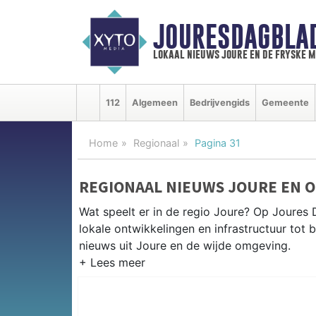
JOURESDAGBLA
lokaal nieuws joure en de fryske 
112
Algemeen
Bedrijvengids
Gemeente
Home
Regionaal
Pagina 31
REGIONAAL NIEUWS JOURE EN 
Wat speelt er in de regio Joure? Op Joures 
lokale ontwikkelingen en infrastructuur tot 
nieuws uit Joure en de wijde omgeving.
REGIONIEUWS JOURE
Naast Joure volgen wij ook het nieuws uit