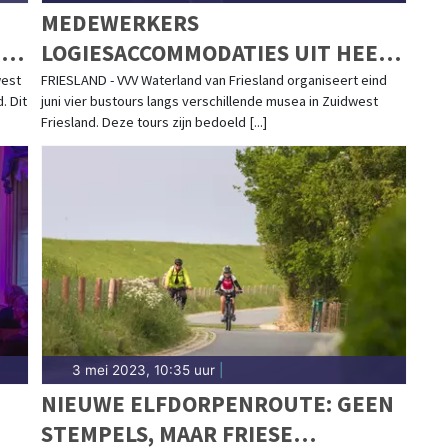
MEDEWERKERS
D
LOGIESACCOMMODATIES UIT HEEL
FRIESLAND MOGEN GRATIS OP
west
FRIESLAND - VVV Waterland van Friesland organiseert eind
. Dit
juni vier bustours langs verschillende musea in Zuidwest
BUSTOUR LANGS MUSEA IN
Friesland. Deze tours zijn bedoeld [...]
ZUIDWEST FRIESLAND
3 mei 2023, 10:35 uur
|
NIEUWE ELFDORPENROUTE: GEEN
STEMPELS, MAAR FRIESE