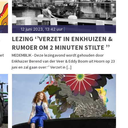
12 juni 2023, 13:42 uur
|
R
LEZING ‘’VERZET IN ENKHUIZEN &
RUMOER OM 2 MINUTEN STILTE ’’
et
MEDEMBLIK - Deze lezingavond wordt gehouden door
Enkhuizer Berend van der Veer & Eddy Boom uit Hoorn op 23
juni en zal gaan over:‘’ Verzet in [...]