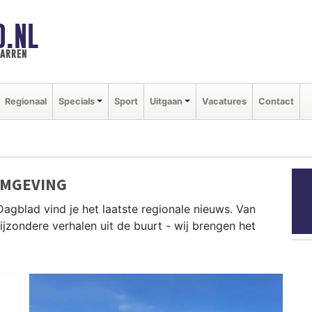
D.NL
marren
Regionaal
Specials
Sport
Uitgaan
Vacatures
Contact
OMGEVING
Dagblad vind je het laatste regionale nieuws. Van
bijzondere verhalen uit de buurt - wij brengen het
 Lemmer, Sneek, Heerenveen en andere gemeenten in