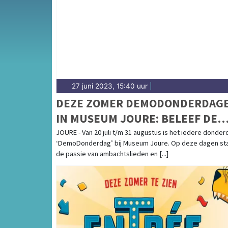
Midden- en Zuidwest-Friesland.
27 juni 2023, 15:40 uur
|
DEZE ZOMER DEMODONDERDAG
IN MUSEUM JOURE: BELEEF DE
PASSIE VAN AMBACHTSLIEDEN E
JOURE - Van 20 juli t/m 31 augustus is het iedere donder
‘DemoDonderdag’ bij Museum Joure. Op deze dagen st
ONDERNEMERS
de passie van ambachtslieden en [...]