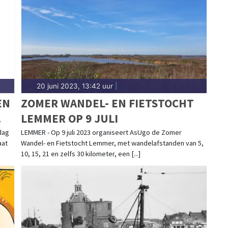
20 juni 2023, 13:42 uur
|
EN
ZOMER WANDEL- EN FIETSTOCHT
LEMMER OP 9 JULI
N
dag
LEMMER - Op 9 juli 2023 organiseert AsUgo de Zomer
aat
Wandel- en Fietstocht Lemmer, met wandelafstanden van 5,
10, 15, 21 en zelfs 30 kilometer, een [...]