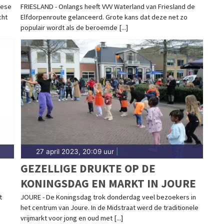
ERVARINGEN VERZAMELEN
iese
FRIESLAND - Onlangs heeft VVV Waterland van Friesland de
cht
Elfdorpenroute gelanceerd. Grote kans dat deze net zo
populair wordt als de beroemde [...]
27 april 2023, 20:09 uur
|
GEZELLIGE DRUKTE OP DE
KONINGSDAG EN MARKT IN JOURE
t
JOURE - De Koningsdag trok donderdag veel bezoekers in
het centrum van Joure. In de Midstraat werd de traditionele
vrijmarkt voor jong en oud met [...]