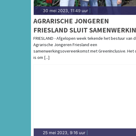
30 mei 2023, 11:49 uur
|
AGRARISCHE JONGEREN
FRIESLAND SLUIT SAMENWERKI
MET GREENINCLUSIVE
FRIESLAND - Afgelopen week tekende het bestuur van 
Agrarische Jongeren Friesland een
samenwerkingsovereenkomst met GreenInclusive. Het 
is om [...]
25 mei 2023, 9:16 uur
|