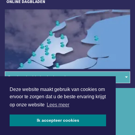
ONLINE DAGBLADEN
Overige dagbladen in de regio
Deze website maakt gebruik van cookies om
Algemene voorwaarden
ervoor te zorgen dat u de beste ervaring krijgt
op onze website
Lees meer
Disclaimer
Privacy Statement
Ik accepteer cookies
Copyright (c) 2026 | Jouresdagblad.nl - Alle rechten