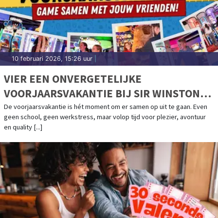
10 februari 2026, 15:26 uur
|
VIER EEN ONVERGETELIJKE
VOORJAARSVAKANTIE BIJ SIR WINSTON
FUN & GAMES!
De voorjaarsvakantie is hét moment om er samen op uit te gaan. Even
geen school, geen werkstress, maar volop tijd voor plezier, avontuur
en quality [...]