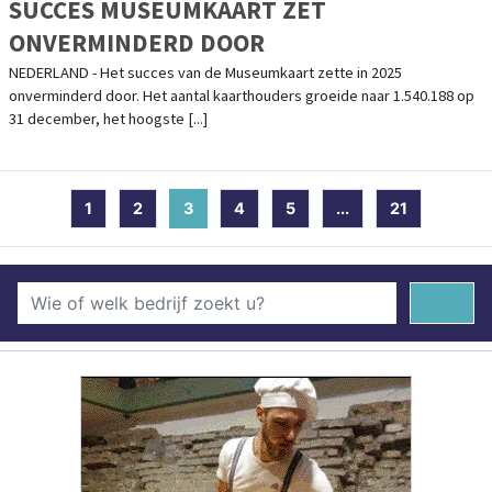
SUCCES MUSEUMKAART ZET
ONVERMINDERD DOOR
NEDERLAND - Het succes van de Museumkaart zette in 2025
onverminderd door. Het aantal kaarthouders groeide naar 1.540.188 op
31 december, het hoogste [...]
1
2
3
(current)
4
5
...
21