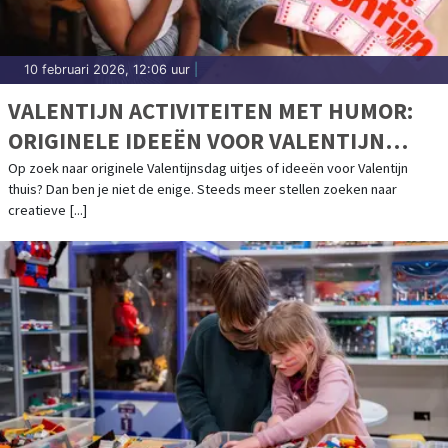
10 februari 2026, 12:06 uur
|
VALENTIJN ACTIVITEITEN MET HUMOR:
ORIGINELE IDEEËN VOOR VALENTIJN
THUIS
Op zoek naar originele Valentijnsdag uitjes of ideeën voor Valentijn
thuis? Dan ben je niet de enige. Steeds meer stellen zoeken naar
creatieve [...]