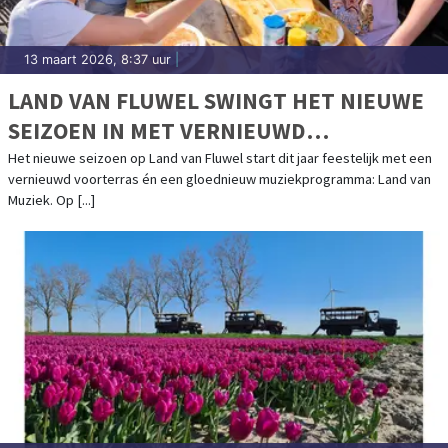
13 maart 2026, 8:37 uur
|
LAND VAN FLUWEL SWINGT HET NIEUWE
SEIZOEN IN MET VERNIEUWD
VOORTERRAS EN LAND VAN MUZIEK
Het nieuwe seizoen op Land van Fluwel start dit jaar feestelijk met een
vernieuwd voorterras én een gloednieuw muziekprogramma: Land van
Muziek. Op [...]