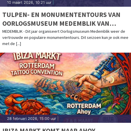
10 maart 2026, 10:21 uur
|
TULPEN- EN MONUMENTENTOURS VAN
OORLOGSMUSEUM MEDEMBLIK VAN
START!
MEDEMBLIK - Dit jaar organiseert Oorlogsmuseum Medemblik weer de
vertrouwde en populaire monumententours. Dit seizoen kun je ook mee
met de [...]
28 februari 2026, 15:00 uur
|
IBIZA MARKT KOMT NAAR AHOY