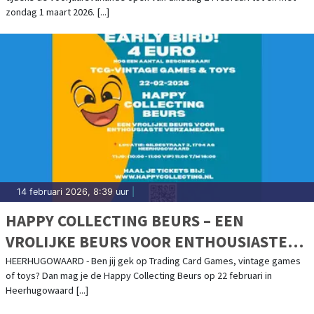
zondag 1 maart 2026. [...]
14 februari 2026, 8:39 uur
|
HAPPY COLLECTING BEURS – EEN
VROLIJKE BEURS VOOR ENTHOUSIASTE
VERZAMELAARS
HEERHUGOWAARD - Ben jij gek op Trading Card Games, vintage games
of toys? Dan mag je de Happy Collecting Beurs op 22 februari in
Heerhugowaard [...]