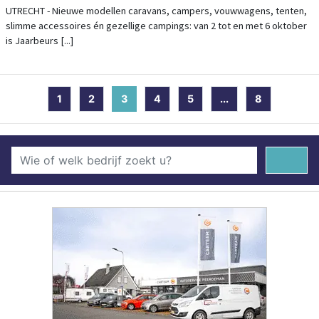
JAARBEURS
UTRECHT - Nieuwe modellen caravans, campers, vouwwagens, tenten,
slimme accessoires én gezellige campings: van 2 tot en met 6 oktober
is Jaarbeurs [...]
1
2
3
(current)
4
5
...
8