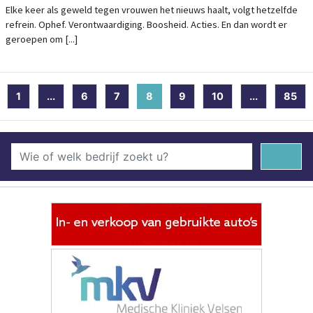
Elke keer als geweld tegen vrouwen het nieuws haalt, volgt hetzelfde
refrein. Ophef. Verontwaardiging. Boosheid. Acties. En dan wordt er
geroepen om [...]
1
...
6
7
8
(current)
9
10
...
85