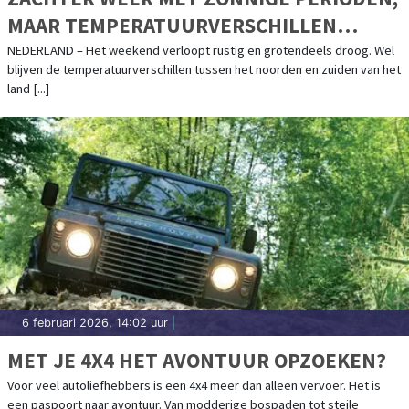
MAAR TEMPERATUURVERSCHILLEN
BLIJVEN
NEDERLAND – Het weekend verloopt rustig en grotendeels droog. Wel
blijven de temperatuurverschillen tussen het noorden en zuiden van het
land [...]
6 februari 2026, 14:02 uur
|
MET JE 4X4 HET AVONTUUR OPZOEKEN?
Voor veel autoliefhebbers is een 4x4 meer dan alleen vervoer. Het is
een paspoort naar avontuur. Van modderige bospaden tot steile