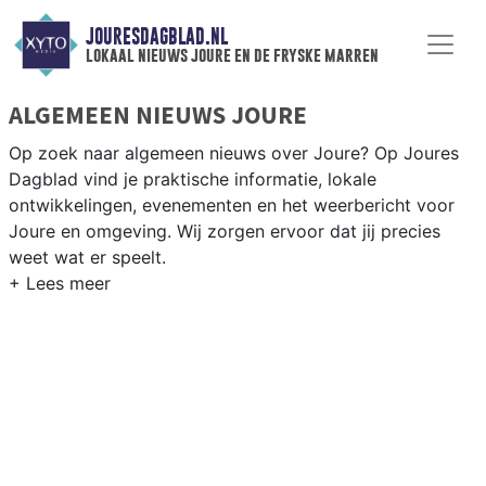
JOURESDAGBLAD.NL
lokaal nieuws joure en de fryske marren
ALGEMEEN NIEUWS JOURE
Op zoek naar algemeen nieuws over Joure? Op Joures
Dagblad vind je praktische informatie, lokale
ontwikkelingen, evenementen en het weerbericht voor
Joure en omgeving. Wij zorgen ervoor dat jij precies
weet wat er speelt.
PRAKTISCHE INFORMATIE JOURE
Van werkzaamheden op de N359 en de A6 tot
evenementen in Joure centrum en het weersbericht voor
de regio De Fryske Marren in Friesland.