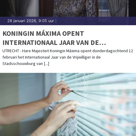
28 januari 2026, 9:05 uur
|
KONINGIN MÁXIMA OPENT
INTERNATIONAAL JAAR VAN DE
VRIJWILLIGER
UTRECHT - Hare Majesteit Koningin Máxima opent donderdagochtend 12
februari het Internationaal Jaar van de Vrijwilliger in de
Stadsschouwburg van [...]