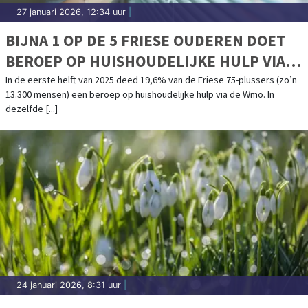
27 januari 2026, 12:34 uur
|
BIJNA 1 OP DE 5 FRIESE OUDEREN DOET
BEROEP OP HUISHOUDELIJKE HULP VIA
WMO
In de eerste helft van 2025 deed 19,6% van de Friese 75-plussers (zo’n
13.300 mensen) een beroep op huishoudelijke hulp via de Wmo. In
dezelfde [...]
24 januari 2026, 8:31 uur
|