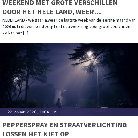
WEEKEND MET GROTE VERSCHILLEN
DOOR HET HELE LAND, WEER
GELEIDELIJK WAT ZACHTER IN LAATSTE
NEDERLAND - We gaan alweer de laatste week van de eerste maand van
2026 in. In dit weekend zorgt dat qua weer nog voor grote verschillen.
WEEK JANUARI
Zo kan het [...]
22 januari 2026, 11:04 uur
|
PEPPERSPRAY EN STRAATVERLICHTING
LOSSEN HET NIET OP