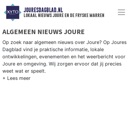
JOURESDAGBLAD.NL
lokaal nieuws joure en de fryske marren
ALGEMEEN NIEUWS JOURE
Op zoek naar algemeen nieuws over Joure? Op Joures
Dagblad vind je praktische informatie, lokale
ontwikkelingen, evenementen en het weerbericht voor
Joure en omgeving. Wij zorgen ervoor dat jij precies
weet wat er speelt.
PRAKTISCHE INFORMATIE JOURE
Van werkzaamheden op de N359 en de A6 tot
evenementen in Joure centrum en het weersbericht voor
de regio De Fryske Marren in Friesland.