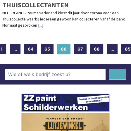
THUISCOLLECTANTEN
NEDERLAND - ReumaNederland kiest dit jaar door corona voor een
Thuiscollecte waarbij iedereen gewoon kan collecteren vanaf de bank.
Normaal gesproken [...]
1
...
64
65
66
(current)
67
68
...
85