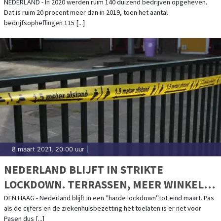
NEDERLAND - In 2020 werden ruim 140 duizend bedrijven opgeheven.
Dat is ruim 20 procent meer dan in 2019, toen het aantal
bedrijfsopheffingen 115 [...]
8 maart 2021, 20:00 uur
|
NEDERLAND BLIJFT IN STRIKTE
LOCKDOWN. TERRASSEN, MEER WINKELS
EN HOGER ONDERWIJS MOGELIJK PAS
DEN HAAG - Nederland blijft in een "harde lockdown"tot eind maart. Pas
als de cijfers en de ziekenhuisbezetting het toelaten is er net voor
OPEN IN APRIL
Pasen dus [...]