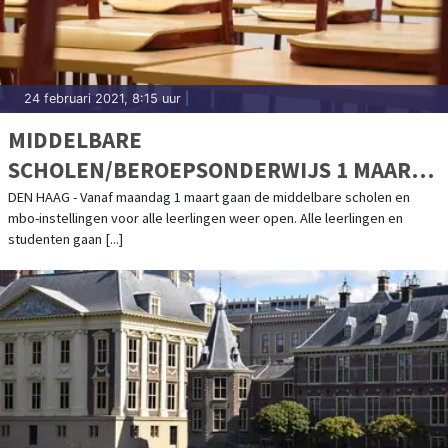
24 februari 2021, 8:15 uur
|
MIDDELBARE
SCHOLEN/BEROEPSONDERWIJS 1 MAART
WEER OPEN. WAT BETEKENT DAT?
DEN HAAG - Vanaf maandag 1 maart gaan de middelbare scholen en
mbo-instellingen voor alle leerlingen weer open. Alle leerlingen en
studenten gaan [...]