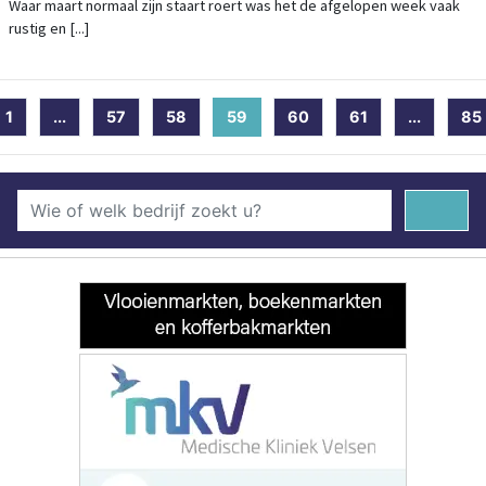
Waar maart normaal zijn staart roert was het de afgelopen week vaak
rustig en [...]
1
...
57
58
59
(current)
60
61
...
85