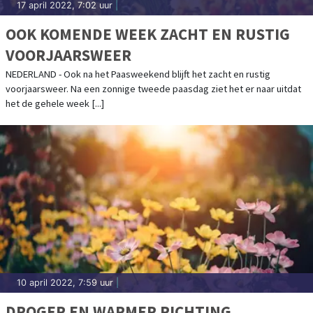
17 april 2022, 7:02 uur
|
OOK KOMENDE WEEK ZACHT EN RUSTIG
VOORJAARSWEER
NEDERLAND - Ook na het Paasweekend blijft het zacht en rustig
voorjaarsweer. Na een zonnige tweede paasdag ziet het er naar uitdat
het de gehele week [...]
10 april 2022, 7:59 uur
|
DROGER EN WARMER RICHTING