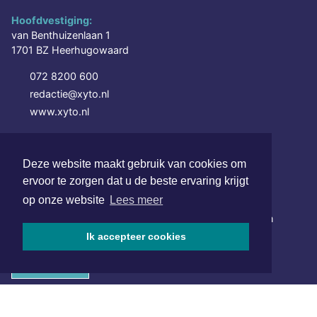
Hoofdvestiging:
van Benthuizenlaan 1
1701 BZ Heerhugowaard
072 8200 600
redactie@xyto.nl
www.xyto.nl
SOCIAL MEDIA
Deze website maakt gebruik van cookies om
ervoor te zorgen dat u de beste ervaring krijgt
NIEUWSBRIEF AANMELDEN
op onze website
Lees meer
Schrijf je in voor onze nieuwsbrief en krijg wekelijks een
samenvatting van alle gebeurtenissen uit jouw regio.
Ik accepteer cookies
Aanmelden
ONLINE DAGBLADEN