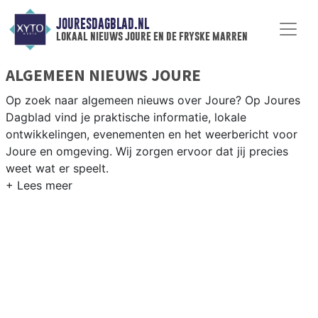
JOURESDAGBLAD.NL
lokaal nieuws joure en de fryske marren
ALGEMEEN NIEUWS JOURE
Op zoek naar algemeen nieuws over Joure? Op Joures
Dagblad vind je praktische informatie, lokale
ontwikkelingen, evenementen en het weerbericht voor
Joure en omgeving. Wij zorgen ervoor dat jij precies
weet wat er speelt.
PRAKTISCHE INFORMATIE JOURE
Van werkzaamheden op de N359 en de A6 tot
evenementen in Joure centrum en het weersbericht voor
de regio De Fryske Marren in Friesland.