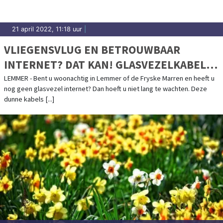
21 april 2022, 11:18 uur
|
VLIEGENSVLUG EN BETROUWBAAR
INTERNET? DAT KAN! GLASVEZELKABEL
LIGT (BIJNA) VOOR UW DEUR
LEMMER - Bent u woonachtig in Lemmer of de Fryske Marren en heeft u
nog geen glasvezel internet? Dan hoeft u niet lang te wachten. Deze
dunne kabels [...]