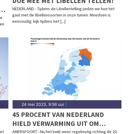
DOE MEE MET LIBELLEN TELLEN!
JK
NEDERLAND - Tijdens de Libellentelling peilen we hoe het
gaat met de libellensoorten in onze tuinen. Meedoen is
de
eenvoudig: kijk tijdens het [...]
den
24 mei 2023, 9:56 uur
|
45 PROCENT VAN NEDERLAND
HIELD VERWARMING UIT OM
ENERGIE TE BESPAREN
iet
AMERSFOORT - Nu het kwik weer regelmatig richting de 20