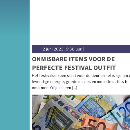
weersbericht voor de regio De Fryske Marren
12 juni 2023, 9:38 uur
|
ONMISBARE ITEMS VOOR DE
PERFECTE FESTIVAL OUTFIT
Het festivalseizoen staat voor de deur en het is tijd om
levendige energie, goede muziek en mooiste outfits te
omarmen. Of je nu een [...]