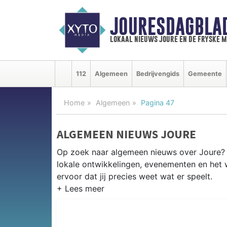
JOURESDAGBLA
lokaal nieuws joure en de fryske 
112
Algemeen
Bedrijvengids
Gemeente
Home
Algemeen
Pagina 47
ALGEMEEN NIEUWS JOURE
Op zoek naar algemeen nieuws over Joure? O
lokale ontwikkelingen, evenementen en het 
ervoor dat jij precies weet wat er speelt.
PRAKTISCHE INFORMATIE JOURE
Van werkzaamheden op de N359 en de A6 to