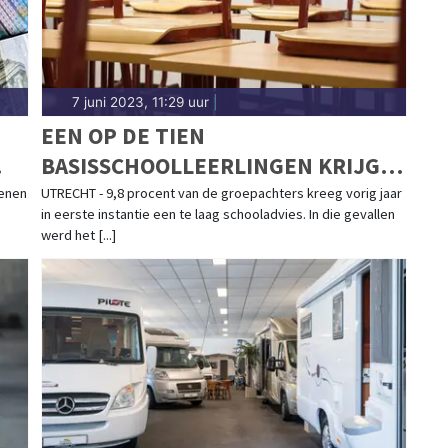
7 juni 2023, 11:29 uur
|
EEN OP DE TIEN
BASISSCHOOLLEERLINGEN KRIJGT
TE LAAG SCHOOLADVIES
senen
UTRECHT - 9,8 procent van de groepachters kreeg vorig jaar
in eerste instantie een te laag schooladvies. In die gevallen
werd het [...]