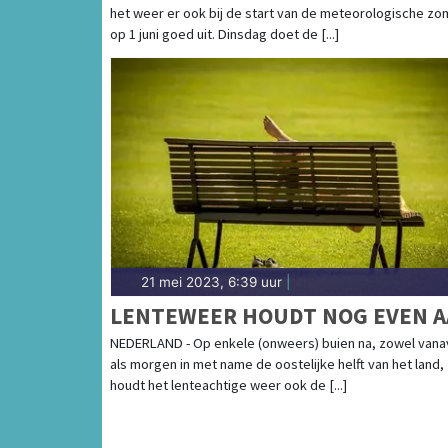
het weer er ook bij de start van de meteorologische zo
METEOROLOGISCHE ZOMER
op 1 juni goed uit. Dinsdag doet de [...]
21 mei 2023, 6:39 uur
|
LENTEWEER HOUDT NOG EVEN 
NEDERLAND - Op enkele (onweers) buien na, zowel van
als morgen in met name de oostelijke helft van het land,
houdt het lenteachtige weer ook de [...]