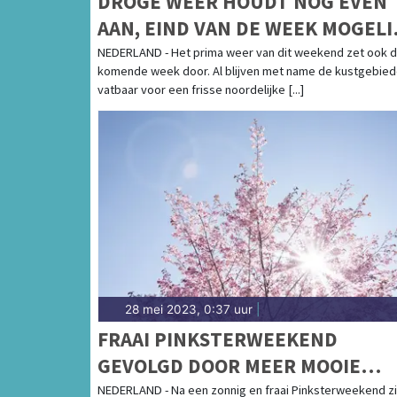
DROGE WEER HOUDT NOG EVEN
AAN, EIND VAN DE WEEK MOGELI
ZEER WARM
NEDERLAND - Het prima weer van dit weekend zet ook 
komende week door. Al blijven met name de kustgebie
vatbaar voor een frisse noordelijke [...]
28 mei 2023, 0:37 uur
|
FRAAI PINKSTERWEEKEND
GEVOLGD DOOR MEER MOOIE
DAGEN BIJ START
NEDERLAND - Na een zonnig en fraai Pinksterweekend z