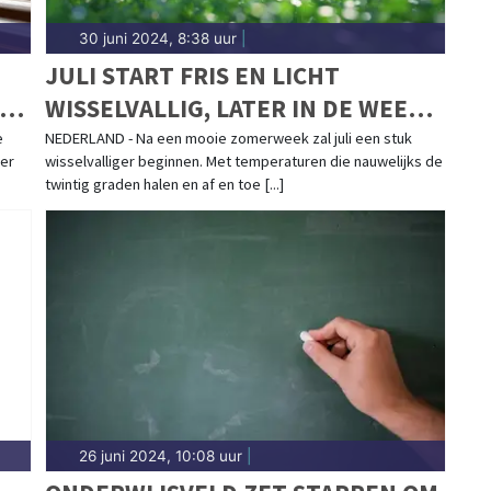
30 juni 2024, 8:38 uur
|
JULI START FRIS EN LICHT
OT
WISSELVALLIG, LATER IN DE WEEK
IETS WARMER
e
NEDERLAND - Na een mooie zomerweek zal juli een stuk
per
wisselvalliger beginnen. Met temperaturen die nauwelijks de
twintig graden halen en af en toe [...]
26 juni 2024, 10:08 uur
|