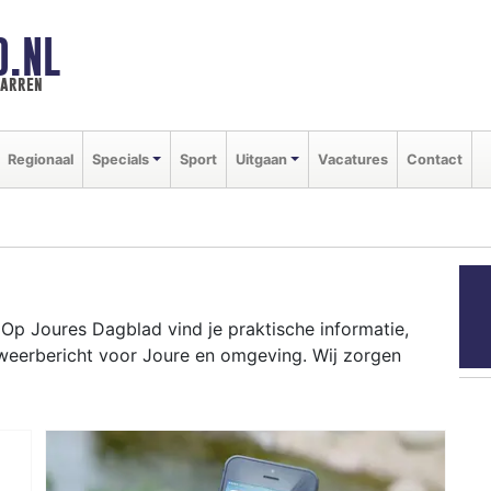
D.NL
marren
Regionaal
Specials
Sport
Uitgaan
Vacatures
Contact
p Joures Dagblad vind je praktische informatie,
weerbericht voor Joure en omgeving. Wij zorgen
t evenementen in Joure centrum en het