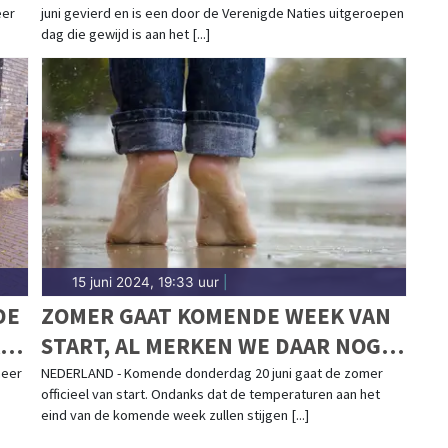
eer
juni gevierd en is een door de Verenigde Naties uitgeroepen
dag die gewijd is aan het [...]
15 juni 2024, 19:33 uur
|
DE
ZOMER GAAT KOMENDE WEEK VAN
AK
START, AL MERKEN WE DAAR NOG
WEINIG VAN
meer
NEDERLAND - Komende donderdag 20 juni gaat de zomer
officieel van start. Ondanks dat de temperaturen aan het
eind van de komende week zullen stijgen [...]