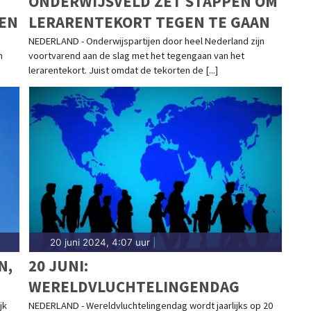
ONDERWIJSVELD ZET STAPPEN OM
NEN
LERARENTEKORT TEGEN TE GAAN
NEDERLAND - Onderwijspartijen door heel Nederland zijn
n
voortvarend aan de slag met het tegengaan van het
lerarentekort. Juist omdat de tekorten de [...]
20 juni 2024, 4:07 uur
|
N,
20 JUNI:
WERELDVLUCHTELINGENDAG
jk
NEDERLAND - Wereldvluchtelingendag wordt jaarlijks op 20