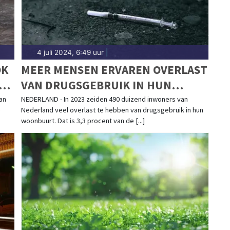
4 juli 2024, 6:49 uur
|
OK
MEER MENSEN ERVAREN OVERLAST
IND
VAN DRUGSGEBRUIK IN HUN
WOONBUURT
an
NEDERLAND - In 2023 zeiden 490 duizend inwoners van
e
Nederland veel overlast te hebben van drugsgebruik in hun
woonbuurt. Dat is 3,3 procent van de [...]