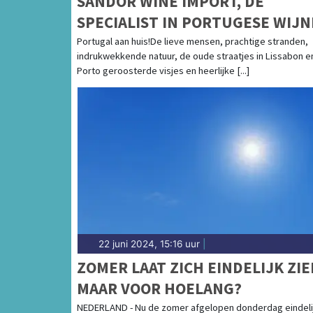
SANDOR WINE IMPORT, DÉ
SPECIALIST IN PORTUGESE WIJ
Portugal aan huis!De lieve mensen, prachtige stranden,
indrukwekkende natuur, de oude straatjes in Lissabon e
Porto geroosterde visjes en heerlijke [...]
22 juni 2024, 15:16 uur
|
ZOMER LAAT ZICH EINDELIJK ZIE
MAAR VOOR HOELANG?
NEDERLAND - Nu de zomer afgelopen donderdag eindeli