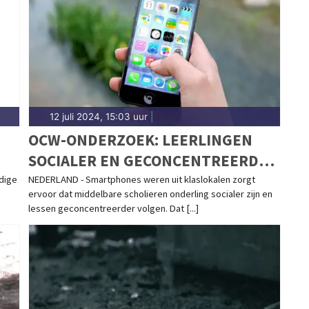
 in Friesland.
12 juli 2024, 15:03 uur
|
OCW-ONDERZOEK: LEERLINGEN
SOCIALER EN GECONCENTREERDER
DOOR MOBIELTJESAFSPRAAK
dige
NEDERLAND - Smartphones weren uit klaslokalen zorgt
ervoor dat middelbare scholieren onderling socialer zijn en
lessen geconcentreerder volgen. Dat [...]