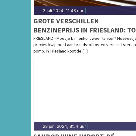
3 juli 2024, 11:48 uur
|
GROTE VERSCHILLEN
BENZINEPRIJS IN FRIESLAND: T
€ 19,50 VERSCHIL VOOR VOLLE
FRIESLAND - Moet je binnenkort weer tanken? Hoeveel j
precies kwijt bent aan brandstofkosten verschilt sterk 
TANK
pomp. In Friesland kost de [...]
28 juni 2024, 8:54 uur
|