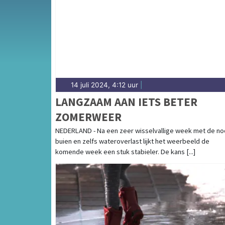
weersbericht voor de regio De Fryske Marren
14 juli 2024, 4:12 uur
|
LANGZAAM AAN IETS BETER
ZOMERWEER
NEDERLAND - Na een zeer wisselvallige week met de no
buien en zelfs wateroverlast lijkt het weerbeeld de
komende week een stuk stabieler. De kans [...]