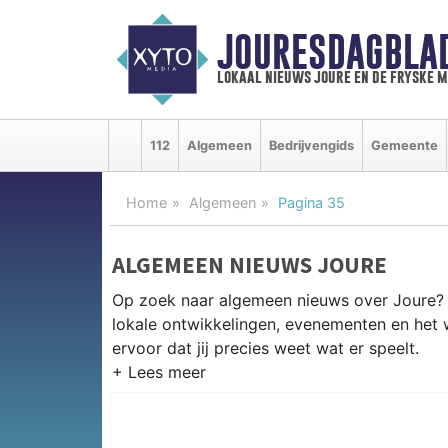
JOURESDAGBLA
lokaal nieuws joure en de fryske 
112
Algemeen
Bedrijvengids
Gemeente
Home
Algemeen
Pagina 35
ALGEMEEN NIEUWS JOURE
Op zoek naar algemeen nieuws over Joure? O
lokale ontwikkelingen, evenementen en het 
ervoor dat jij precies weet wat er speelt.
PRAKTISCHE INFORMATIE JOURE
Van werkzaamheden op de N359 en de A6 to