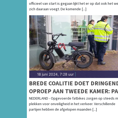
officieel van start is gegaan lijkt het er op dat ook het w
zich daaraan voegt. De komende [...]
18 juni 2024, 7:28 uur
|
BREDE COALITIE DOET DRINGEN
OPROEP AAN TWEEDE KAMER: P
OPGEVOERDE FATBIKES AAN
NEDERLAND - Opgevoerde fatbikes zorgen op steeds 
plekken voor onveiligheid in het verkeer. Verschillende
partijen hebben de afgelopen maanden [...]