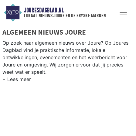
JOURESDAGBLAD.NL
lokaal nieuws joure en de fryske marren
ALGEMEEN NIEUWS JOURE
Op zoek naar algemeen nieuws over Joure? Op Joures
Dagblad vind je praktische informatie, lokale
ontwikkelingen, evenementen en het weerbericht voor
Joure en omgeving. Wij zorgen ervoor dat jij precies
weet wat er speelt.
PRAKTISCHE INFORMATIE JOURE
Van werkzaamheden op de N359 en de A6 tot
evenementen in Joure centrum en het weersbericht voor
de regio De Fryske Marren in Friesland.