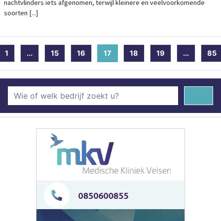
nachtvlinders iets afgenomen, terwijl kleinere en veelvoorkomende
soorten [...]
1
...
15
16
17
(current)
18
19
...
85