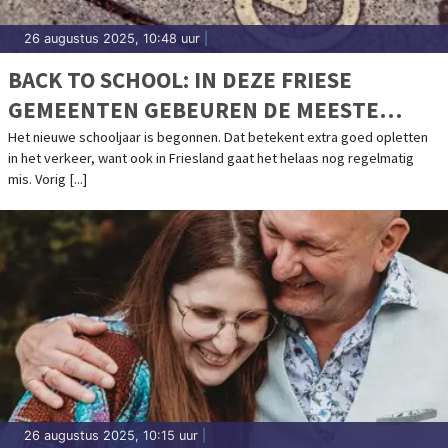
26 augustus 2025, 10:48 uur
|
BACK TO SCHOOL: IN DEZE FRIESE
GEMEENTEN GEBEUREN DE MEESTE
FIETSONGEVALLEN
Het nieuwe schooljaar is begonnen. Dat betekent extra goed opletten
in het verkeer, want ook in Friesland gaat het helaas nog regelmatig
mis. Vorig [...]
26 augustus 2025, 10:15 uur
|