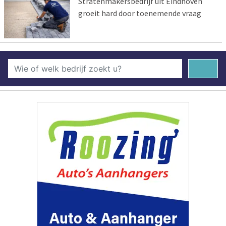
Stratenmakersbedrijf uit Eindhoven
groeit hard door toenemende vraag