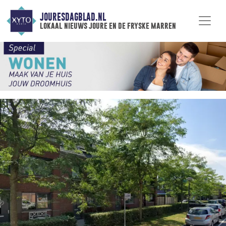
JOURESDAGBLAD.NL
lokaal nieuws joure en de fryske marren