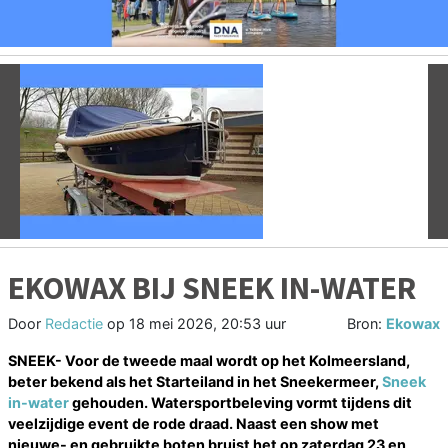
Vorige
V
EKOWAX BIJ SNEEK IN-WATER
Door
Redactie
op
18 mei 2026, 20:53 uur
Bron:
Ekowax
SNEEK- Voor de tweede maal wordt op het Kolmeersland,
beter bekend als het Starteiland in het Sneekermeer,
Sneek
in-water
gehouden. Watersportbeleving vormt tijdens dit
veelzijdige event de rode draad. Naast een show met
nieuwe- en gebruikte boten bruist het op zaterdag 23 en