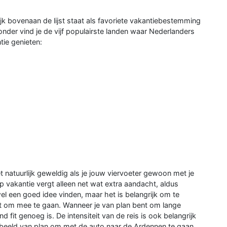
rijk bovenaan de lijst staat als favoriete vakantiebestemming
der vind je de vijf populairste landen waar Nederlanders
ie genieten:
t natuurlijk geweldig als je jouw viervoeter gewoon met je
vakantie vergt alleen net wat extra aandacht, aldus
l een goed idee vinden, maar het is belangrijk om te
 om mee te gaan. Wanneer je van plan bent om lange
 fit genoeg is. De intensiteit van de reis is ook belangrijk
rbeeld van plan om met de auto naar de Ardennen te gaan,