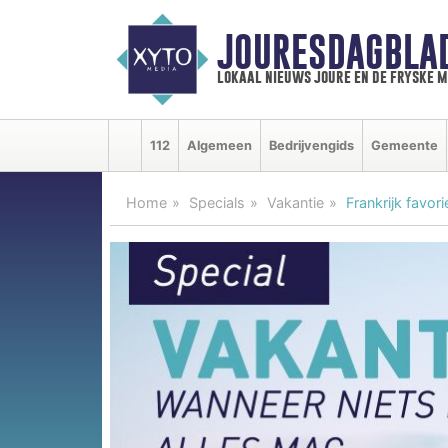
JOURESDAGBLA
lokaal nieuws joure en de fryske 
112
Algemeen
Bedrijvengids
Gemeente
Home
Specials
Vakantie
Frankrijk favo