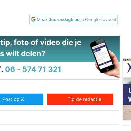
Maak
Jouresdagblad
je Google-favoriet
ip, foto of video die je
s wilt delen?
.
06 - 574 71 321
Post op X
Tip de redactie