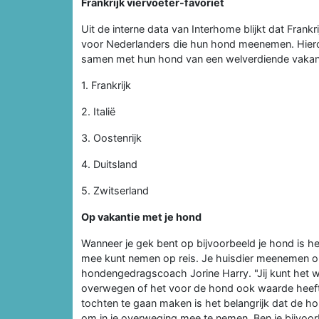
Frankrijk viervoeter-favoriet
Uit de interne data van Interhome blijkt dat Frank
voor Nederlanders die hun hond meenemen. Hieron
samen met hun hond van een welverdiende vakant
1. Frankrijk
2. Italië
3. Oostenrijk
4. Duitsland
5. Zwitserland
Op vakantie met je hond
Wanneer je gek bent op bijvoorbeeld je hond is he
mee kunt nemen op reis. Je huisdier meenemen op 
hondengedragscoach Jorine Harry. "Jij kunt het we
overwegen of het voor de hond ook waarde heeft
tochten te gaan maken is het belangrijk dat de hond
om in je overweging mee te nemen. Ben je bijvoo