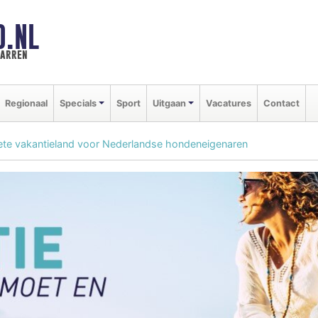
D.NL
marren
Regionaal
Specials
Sport
Uitgaan
Vacatures
Contact
riete vakantieland voor Nederlandse hondeneigenaren