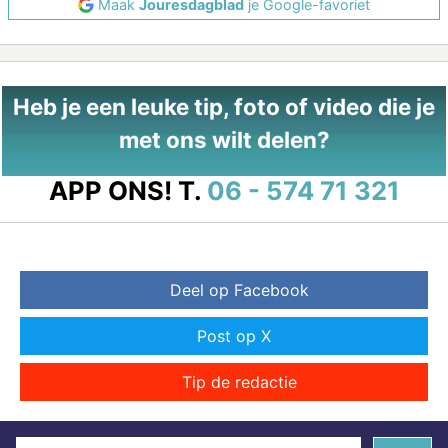
Maak
Jouresdagblad
je Google-favoriet
Heb je een leuke tip, foto of video die je
met ons wilt delen?
APP ONS!
T.
06 - 574 71 321
Deel op Facebook
Post op X
Tip de redactie