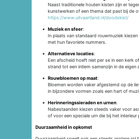
Naast traditionele houten kisten zijn er te
kunstwerken of een thema dat past bij de ov
https://www.uitvaartland.nl/doodskist/
Muziek en sfeer
:
In plaats van standaard rouwmuziek kiezen 
met hun favoriete nummers.
Alternatieve locaties
:
Een afscheid hoeft niet per se in een kerk 
strand tot een intiem samenzijn in de eigen 
Rouwbloemen op maat
:
Bloemen worden vaker afgestemd op de liev
in bijzondere vormen zoals een hart of muz
Herinneringssieraden en urnen
:
Nabestaanden kiezen steeds vaker voor ass
of voor een speciale urn die bij het interieur 
Duurzaamheid in opkomst
Duurzaamheid speelt ook een steeds grotere rol bij