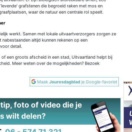
s ‘levende’ grafstenen die begroeid raken met mos en
aafplaatsen, waar de natuur een centrale rol speelt.
mer
elijk werkt. Samen met lokale uitvaartverzorgers zorgen ze
at nabestaanden altijd kunnen rekenen op een
voor detail.
 of een groots afscheid in een stad, Uitvaartland helpt bij
fscheid. Meer weten over de mogelijkheden? Bezoek
Maak
Jouresdagblad
je Google-favoriet
ip, foto of video die je
s wilt delen?
.
06 - 574 71 321