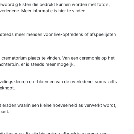
genwoordig kisten die bedrukt kunnen worden met foto’s,
erledene. Meer informatie is hier te vinden.
steeds meer mensen voor live-optredens of afspeellijsten
of crematorium plaats te vinden. Van een ceremonie op het
achtertuin, er is steeds meer mogelijk.
elingskleuren en -bloemen van de overledene, soms zelfs
ieknoot.
ieraden waarin een kleine hoeveelheid as verwerkt wordt,
past.
 uitvaarten. Er zijn biologisch afbreekbare urnen, eco-