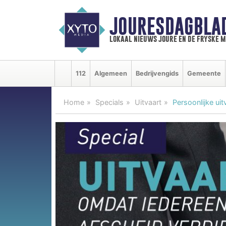
JOURESDAGBLA
lokaal nieuws joure en de fryske 
112
Algemeen
Bedrijvengids
Gemeente
Home
Specials
Uitvaart
Persoonlijke ui