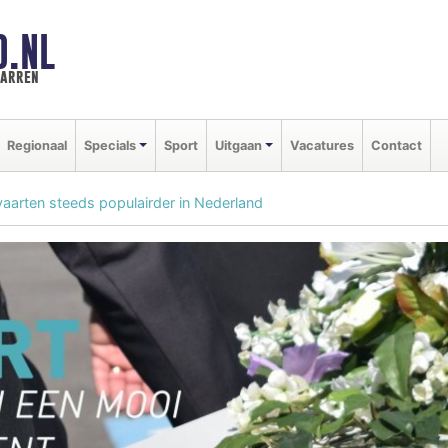
D.NL
marren
Regionaal
Specials
Sport
Uitgaan
Vacatures
Contact
tvaarten steeds populairder in Nederland