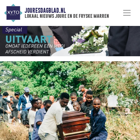
JOURESDAGBLAD.NL
lokaal nieuws joure en de fryske marren