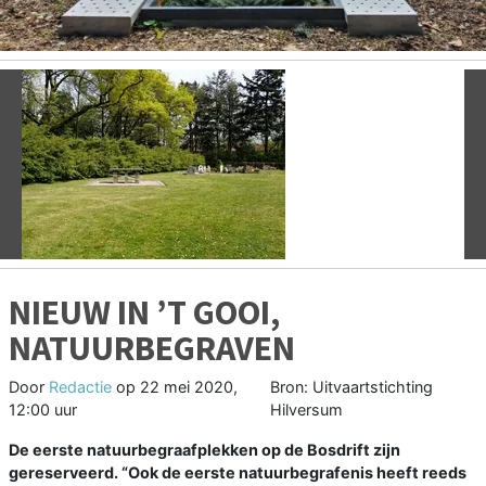
Vorige
V
NIEUW IN ’T GOOI,
NATUURBEGRAVEN
Door
Redactie
op
22 mei 2020,
Bron: Uitvaartstichting
12:00 uur
Hilversum
De eerste natuurbegraafplekken op de Bosdrift zijn
gereserveerd. “Ook de eerste natuurbegrafenis heeft reeds