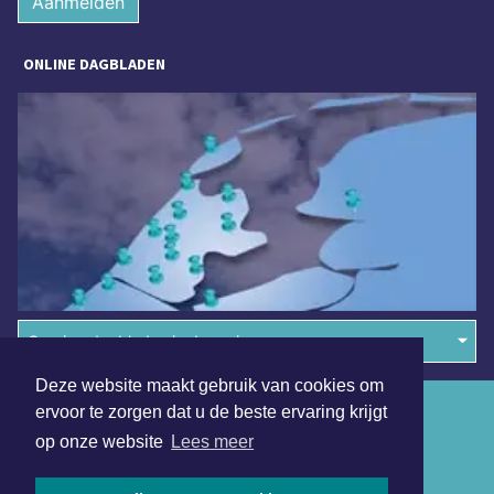
Aanmelden
ONLINE DAGBLADEN
Overige dagbladen in de regio
Deze website maakt gebruik van cookies om
Algemene voorwaarden
ervoor te zorgen dat u de beste ervaring krijgt
op onze website
Lees meer
Disclaimer
Privacy Statement