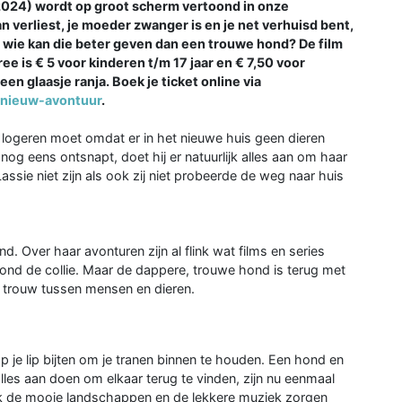
(2024) wordt op groot scherm vertoond in onze
an verliest, je moeder zwanger is en je net verhuisd bent,
n wie kan die beter geven dan een trouwe hond? De film
ee is € 5 voor kinderen t/m 17 jaar en € 7,50 voor
en glaasje ranja. Boek je ticket online via
-nieuw-avontuur
.
 uit logeren moet omdat er in het nieuwe huis geen dieren
 nog eens ontsnapt, doet hij er natuurlijk alles aan om haar
Lassie niet zijn als ook zij niet probeerde de weg naar huis
d. Over haar avonturen zijn al flink wat films en series
rond de collie. Maar de dappere, trouwe hond is terug met
r trouw tussen mensen en dieren.
e lip bijten om je tranen binnen te houden. Een hond en
lles aan doen om elkaar terug te vinden, zijn nu eenmaal
ook de mooie landschappen en de lekkere muziek zorgen