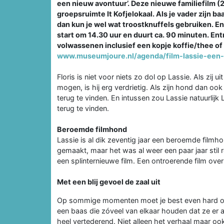
een nieuw avontuur’. Deze nieuwe familiefilm 
groepsruimte It Kofjelokaal. Als je vader zijn ba
dan kun je wel wat troostknuffels gebruiken. E
start om 14.30 uur en duurt ca. 90 minuten. Entr
volwassenen inclusief een kopje koffie/thee of e
www.museumjoure.nl/agenda/film-lassie-een
Floris is niet voor niets zo dol op Lassie. Als zij
mogen, is hij erg verdrietig. Als zijn hond dan ook
terug te vinden. En intussen zou Lassie natuurlijk 
terug te vinden.
Beroemde filmhond
Lassie is al dik zeventig jaar een beroemde filmhon
gemaakt, maar het was al weer een paar jaar stil 
een splinternieuwe film. Een ontroerende film ove
Met een blij gevoel de zaal uit
Op sommige momenten moet je best even hard op j
een baas die zóveel van elkaar houden dat ze er a
heel vertederend. Niet alleen het verhaal maar 