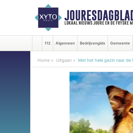
JOURESDAGBLA
lokaal nieuws joure en de fryske 
112
Algemeen
Bedrijvengids
Gemeente
Home
Uitgaan
Met het hele gezin naar de 