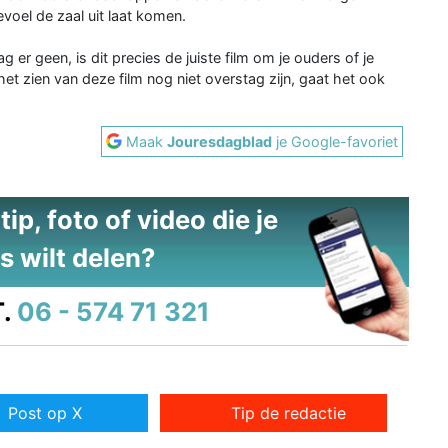
gevoel de zaal uit laat komen.
g er geen, is dit precies de juiste film om je ouders of je
t zien van deze film nog niet overstag zijn, gaat het ook
Maak
Jouresdagblad
je Google-favoriet
ip, foto of video die je
s wilt delen?
.
06 - 574 71 321
Post op X
Tip de redactie