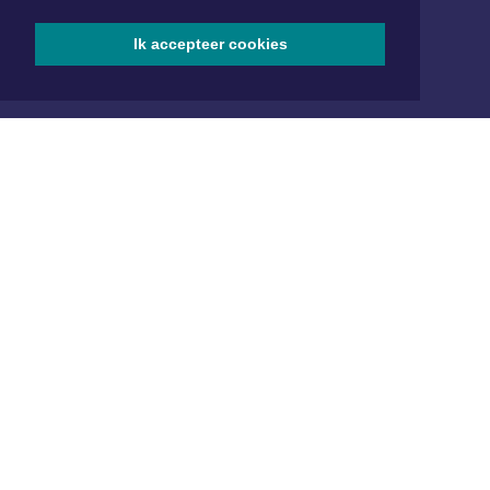
www.xyto.nl
Ik accepteer cookies
SOCIAL MEDIA
NIEUWSBRIEF AANMELDEN
Schrijf je in voor onze nieuwsbrief en krijg wekelijks een
samenvatting van alle gebeurtenissen uit jouw regio.
Aanmelden
ONLINE DAGBLADEN