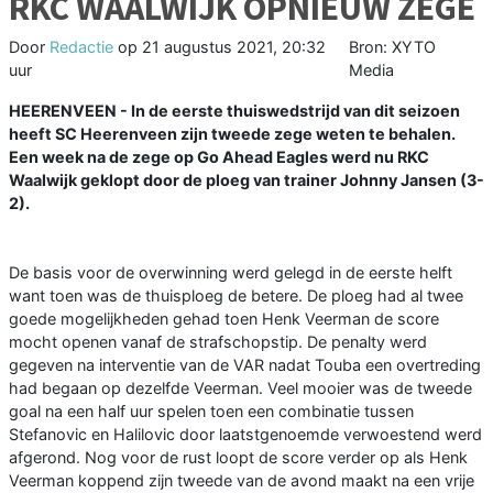
RKC WAALWIJK OPNIEUW ZEGE
Door
Redactie
op
21 augustus 2021, 20:32
Bron: XYTO
uur
Media
HEERENVEEN - In de eerste thuiswedstrijd van dit seizoen
heeft SC Heerenveen zijn tweede zege weten te behalen.
Een week na de zege op Go Ahead Eagles werd nu RKC
Waalwijk geklopt door de ploeg van trainer Johnny Jansen (3-
2).
De basis voor de overwinning werd gelegd in de eerste helft
want toen was de thuisploeg de betere. De ploeg had al twee
goede mogelijkheden gehad toen Henk Veerman de score
mocht openen vanaf de strafschopstip. De penalty werd
gegeven na interventie van de VAR nadat Touba een overtreding
had begaan op dezelfde Veerman. Veel mooier was de tweede
goal na een half uur spelen toen een combinatie tussen
Stefanovic en Halilovic door laatstgenoemde verwoestend werd
afgerond. Nog voor de rust loopt de score verder op als Henk
Veerman koppend zijn tweede van de avond maakt na een vrije