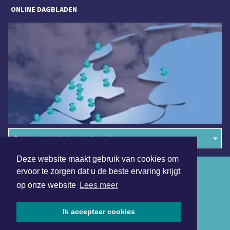
ONLINE DAGBLADEN
Overige dagbladen in de regio
Deze website maakt gebruik van cookies om
Algemene voorwaarden
ervoor te zorgen dat u de beste ervaring krijgt
op onze website
Lees meer
Disclaimer
Privacy Statement
Ik accepteer cookies
Copyright (c) 2026 | Jouresdagblad.nl - Alle rechten