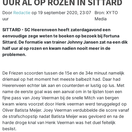
UUR AL OP ROZEN IN SITTARD
Door
Redactie
op
19 september 2020, 23:07
Bron: XYTO
uur
Media
SITTARD - SC Heerenveen heeft zaterdagavond een
eenvoudige zege weten te boeken op bezoek bij Fortuna
Sittard. De formatie van trainer Johnny Jansen zat na een dik
half uur al op rozen en kwam nadien nooit meer in de
problemen.
De Friezen scoorden tussen de 15e en de 34e minuut namelijk
driemaal op het moment het meeste balbezit had. Daar had
Heerenveen echter lak aan en counterden er lustig op lus. Met
name de eerste goal was een aanval om in te lijsten toen een
fijne pass van Joey Veerman bij de snelle Mitch van bergen
kwam wiens voorzet door Henk veerman werd teruggelegd op
Oliver Batista Meijer. Joey Veerman verdubbelde die score vanaf
de strafschopstip nadat Batista Meijer was gevloerd en na de
harde droge knal van Henk Veerman was het duel feitelijk
beslist.