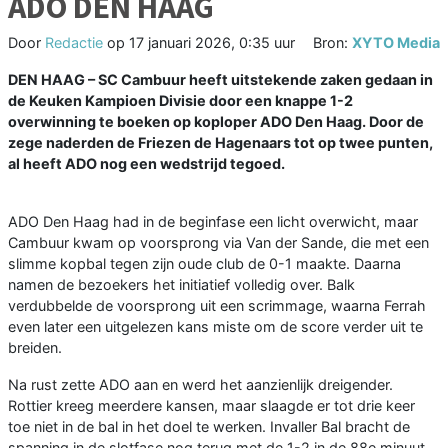
ADO DEN HAAG
Door
Redactie
op
17 januari 2026, 0:35 uur
Bron:
XYTO Media
DEN HAAG – SC Cambuur heeft uitstekende zaken gedaan in
de Keuken Kampioen Divisie door een knappe 1-2
overwinning te boeken op koploper ADO Den Haag. Door de
zege naderden de Friezen de Hagenaars tot op twee punten,
al heeft ADO nog een wedstrijd tegoed.
ADO Den Haag had in de beginfase een licht overwicht, maar
Cambuur kwam op voorsprong via Van der Sande, die met een
slimme kopbal tegen zijn oude club de 0-1 maakte. Daarna
namen de bezoekers het initiatief volledig over. Balk
verdubbelde de voorsprong uit een scrimmage, waarna Ferrah
even later een uitgelezen kans miste om de score verder uit te
breiden.
Na rust zette ADO aan en werd het aanzienlijk dreigender.
Rottier kreeg meerdere kansen, maar slaagde er tot drie keer
toe niet in de bal in het doel te werken. Invaller Bal bracht de
spanning in de slotfase nog terug met de 1-2 in de 88e minuut,