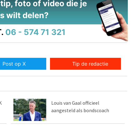
ip, foto of video die je
s wilt delen?
.
06 - 574 71 321
Post op X
Tip de redactie
K
Louis van Gaal officieel
aangesteld als bondscoach