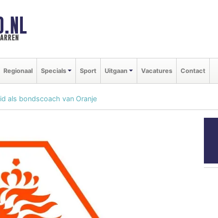
D.NL
marren
Regionaal
Specials
Sport
Uitgaan
Vacatures
Contact
d als bondscoach van Oranje