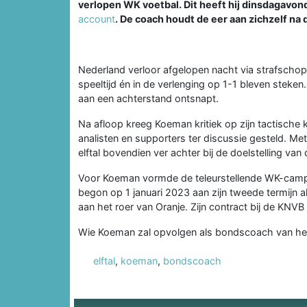
verlopen WK voetbal. Dit heeft hij dinsdagavond
account
. De coach houdt de eer aan zichzelf na 
Nederland verloor afgelopen nacht via strafscho
speeltijd én in de verlenging op 1-1 bleven steke
aan een achterstand ontsnapt.
Na afloop kreeg Koeman kritiek op zijn tactische
analisten en supporters ter discussie gesteld. Me
elftal bovendien ver achter bij de doelstelling van
Voor Koeman vormde de teleurstellende WK-campag
begon op 1 januari 2023 aan zijn tweede termijn 
aan het roer van Oranje. Zijn contract bij de KNVB
Wie Koeman zal opvolgen als bondscoach van het 
elftal
,
koeman
,
bondscoach