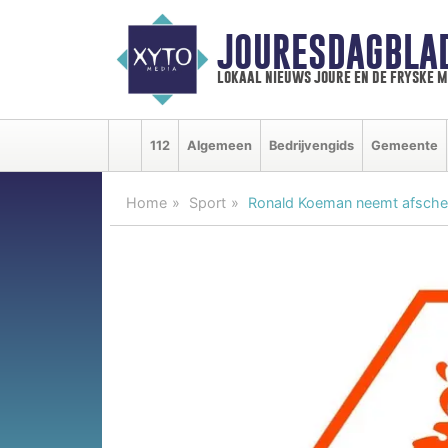
JOURESDAGBLA
lokaal nieuws joure en de fryske 
112
Algemeen
Bedrijvengids
Gemeente
Home
Sport
Ronald Koeman neemt afschei