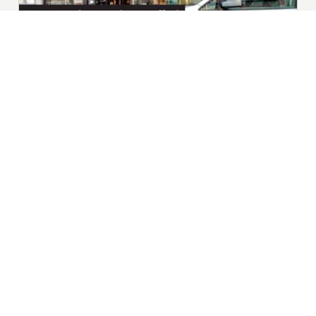
|
Nieuws | Sport | Evenementen
Hoofdvestiging:
van Benthuizenlaan 1
1701 BZ Heerhugowaard
072 8200 600
redactie@xyto.nl
www.xyto.nl
SOCIAL MEDIA