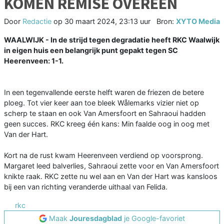
KOMEN REMISE OVEREEN
Door
Redactie
op
30 maart 2024, 23:13 uur
Bron:
XYTO Media
WAALWIJK - In de strijd tegen degradatie heeft RKC Waalwijk
in eigen huis een belangrijk punt gepakt tegen SC
Heerenveen: 1-1.
In een tegenvallende eerste helft waren de friezen de betere
ploeg. Tot vier keer aan toe bleek Wålemarks vizier niet op
scherp te staan en ook Van Amersfoort en Sahraoui hadden
geen succes. RKC kreeg één kans: Min faalde oog in oog met
Van der Hart.
Kort na de rust kwam Heerenveen verdiend op voorsprong.
Margaret leed balverlies, Sahraoui zette voor en Van Amersfoort
knikte raak. RKC zette nu wel aan en Van der Hart was kansloos
bij een van richting veranderde uithaal van Felida.
rkc
Maak
Jouresdagblad
je Google-favoriet