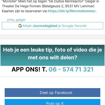
“Monster” Mein het op tegen “De Duitse Kernreactor” Geiger in
Theater De Hege Fonnen (Betelgeuze 2, 8531 MV Lemmer)
Kaarten zijn te reserveren via
https://bit.ly/Worstellemmer
.
yme
,
geiger
Maak
Jouresdagblad
je Google-favoriet
Heb je een leuke tip, foto of video die je
met ons wilt delen?
APP ONS!
T.
06 - 574 71 321
Deel op Facebook
Post op X