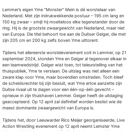
Lemmer’s eigen Yme "Monster" Mein is dé worstelaar van
Nederland. Met zijn indrukwekkende postuur – 195 cm lang en
150 kg zwaar – smijt hij moeiteloos elke tegenstander door de
ring. Hij is de grootste zwaargewicht van Nederland, maar niet
van Europa. Die titel behoort toe aan de Duitser Geiger, die met
zijn 205 cm en 200 kg zelfs boven Yme uittorent.
Tijdens het allereerste worstelevenement ooit in Lemmer, op 21
september 2024, stonden Yme en Geiger al tegenover elkaar in
een teamwedstrijd. Geiger wist toen, tot teleurstelling van het
thuispubliek, Yme te verslaan. De uitslag was niet alleen een
zware klap voor Yme, maar bovendien omstreden. Toch bleef
de scheidsrechter bij zijn besluit, wat Yme ertoe aanzette zijn
Duitse rivaal uit te dagen voor een één-op-één gevecht –
opnieuw in zijn thuishaven Lemmer. Geiger heeft de uitdaging
geaccepteerd. Op 12 april zal definitief worden beslist wie de
meest dominante zwaargewicht van Europa is.
Tijdens het, door Leeuwarder Rico Meijer georganiseerde, Live
Action Wrestling evenement op 12 april neemt Lemster Yme