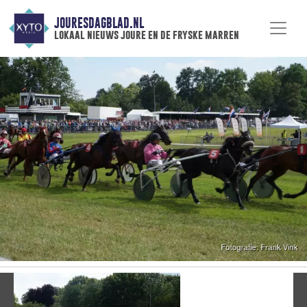
JOURESDAGBLAD.NL
lokaal nieuws joure en de fryske marren