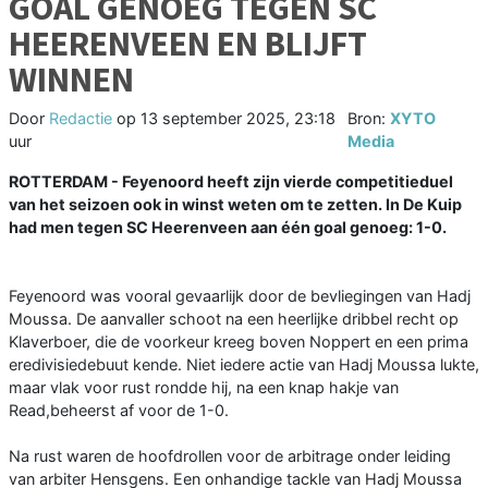
GOAL GENOEG TEGEN SC
HEERENVEEN EN BLIJFT
WINNEN
Door
Redactie
op
13 september 2025, 23:18
Bron:
XYTO
uur
Media
ROTTERDAM - Feyenoord heeft zijn vierde competitieduel
van het seizoen ook in winst weten om te zetten. In De Kuip
had men tegen SC Heerenveen aan één goal genoeg: 1-0.
Feyenoord was vooral gevaarlijk door de bevliegingen van Hadj
Moussa. De aanvaller schoot na een heerlijke dribbel recht op
Klaverboer, die de voorkeur kreeg boven Noppert en een prima
eredivisiedebuut kende. Niet iedere actie van Hadj Moussa lukte,
maar vlak voor rust rondde hij, na een knap hakje van
Read,beheerst af voor de 1-0.
Na rust waren de hoofdrollen voor de arbitrage onder leiding
van arbiter Hensgens. Een onhandige tackle van Hadj Moussa