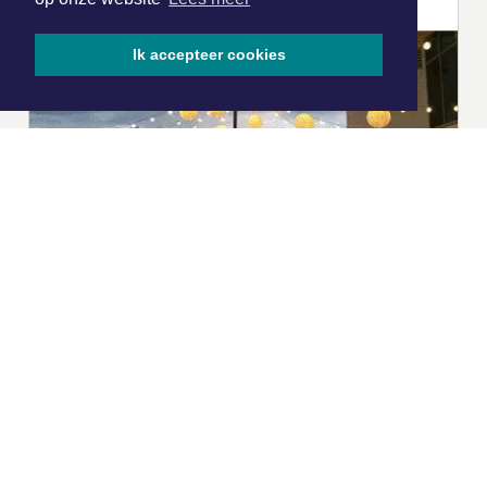
Ik accepteer cookies
|
Nieuws | Sport | Evenementen
Hoofdvestiging: