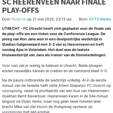
SC HEERENVEEN NAAR FINALE
PLAY-OFFS
Door
Redactie
op
21 mei 2026, 23:13 uur
Bron:
XYTO Media
UTRECHT - FC Utrecht heeft zich geplaatst voor de finale van
de play-offs om een ticket voor de Conference League. De
ploeg van Ron Jans won in een doelpuntrijke wedstrijd in
Stadion Galgenwaard met 3-2 van sc Heerenveen en treft
zondag Ajax in Volendam. Het duel was de laatste
thuiswedstrijd van Jans als trainer van de Domstedelingen.
Voor rust viel er weinig te beleven in Utrecht. Beide ploegen
wisten nauwelijks kansen te creëren en de ruststand bleef 0-0.
Na de pauze ontbrandde de wedstrijd volledig. Al in de eerste
minuut van de tweede helft zette Artem Stepanov FC Utrecht op
voorsprong, nadat hij profiteerde van een fout van Heerenveen-
doelman Bernt Klaverboer. Heerenveen kwam in de 54e minuut
langszij via Dylan Vente, maar nog geen twee minuten later
bracht Mike van der Hoorn de thuisploeg opnieuw op
voorsprong met een kopbal.