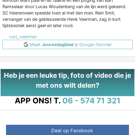
Mimoun Mahi paal en lat raakte en een poging van Bart
Ramselaar door Lucas Woudenberg van de lijn werd gekeerd.
SC Heerenveen speelde toen al met tien man. Rein Smit,
vervanger van de geblesseerde Henk Veerman, zag in kort
tijdsbestek eerst geel en later rood.
rust
,
veerman
Maak
Jouresdagblad
je Google-favoriet
Heb je een leuke tip, foto of video die je
met ons wilt delen?
APP ONS!
T.
06 - 574 71 321
Deel op Facebook